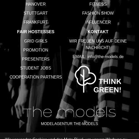
HANOVER
FITNESS
STUTTGART
FASHION SHOW
FRANKFURT
INFLUENCER
FAIR HOSTESSES
KONTAKT
GRID GIRLS
WIR FREUEN UNS AUF DEINE
NACHRICHT!
PROMOTION
EMAIL:
info@the-models.de
PRESENTERS
STUDENT JOBS
COOPERATION PARTNERS
MODELAGENTUR THE-MODELS