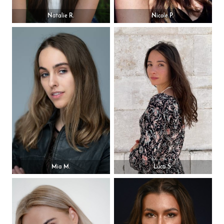
Natalie R.
Nicole P.
Mia M.
Luca S.