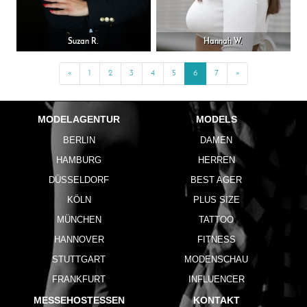
Suzan R.
Hannah W.
«
Previous
1
2
3
4
5
6
7
»
Next
MODELAGENTUR
MODELS
BERLIN
DAMEN
HAMBURG
HERREN
DÜSSELDORF
BEST AGER
KÖLN
PLUS SIZE
MÜNCHEN
TATTOO
HANNOVER
FITNESS
STUTTGART
MODENSCHAU
FRANKFURT
INFLUENCER
MESSEHOSTESSEN
KONTAKT