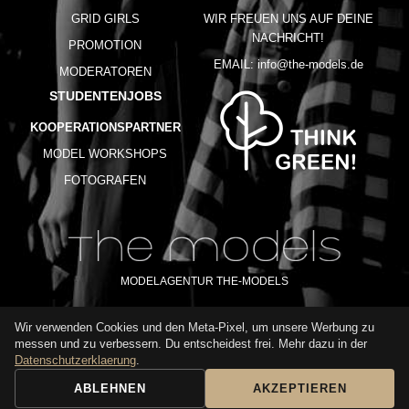
GRID GIRLS
WIR FREUEN UNS AUF DEINE
NACHRICHT!
PROMOTION
EMAIL:
info@the-models.de
MODERATOREN
STUDENTENJOBS
KOOPERATIONSPARTNER
MODEL WORKSHOPS
FOTOGRAFEN
MODELAGENTUR THE-MODELS
Wir verwenden Cookies und den Meta-Pixel, um unsere Werbung zu
IMPRESSUM
AGB
DATENSCHUTZ
messen und zu verbessern. Du entscheidest frei. Mehr dazu in der
NUTZUNGSBEDINGUNGEN
FAQ
GLOSSAR
KARRIERE
Datenschutzerklaerung
.
ABLEHNEN
AKZEPTIEREN
BUCHUNGSANFRAGE
ANRUFEN