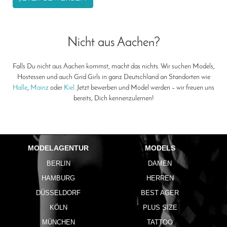
Nicht aus Aachen?
Falls Du nicht aus Aachen kommst, macht das nichts. Wir suchen Models,
Hostessen und auch Grid Girls in ganz Deutschland an Standorten wie
Halle
,
Mainz
oder
Kiel
. Jetzt bewerben und Model werden – wir freuen uns
bereits, Dich kennenzulernen!
MODELAGENTUR
MODELS
BERLIN
DAMEN
HAMBURG
HERREN
DÜSSELDORF
BEST AGER
KÖLN
PLUS SIZE
MÜNCHEN
TATTOO