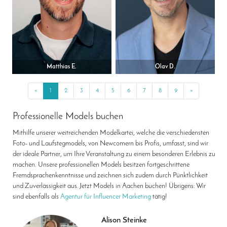
Matthias E.
Olav D.
«
Previous
1
2
3
4
5
6
7
8
9
»
Next
Professionelle Models buchen
Mithilfe unserer weitreichenden Modelkartei, welche die verschiedensten
Foto- und Laufstegmodels, von Newcomern bis Profis, umfasst, sind wir
der ideale Partner, um Ihre Veranstaltung zu einem besonderen Erlebnis zu
machen. Unsere professionellen Models besitzen fortgeschrittene
Fremdsprachenkenntnisse und zeichnen sich zudem durch Pünktlichkeit
und Zuverlässigkeit aus. Jetzt Models in Aachen buchen! Übrigens: Wir
sind ebenfalls als
Agentur für Influencer Marketing
tätig!
Alison Steinke