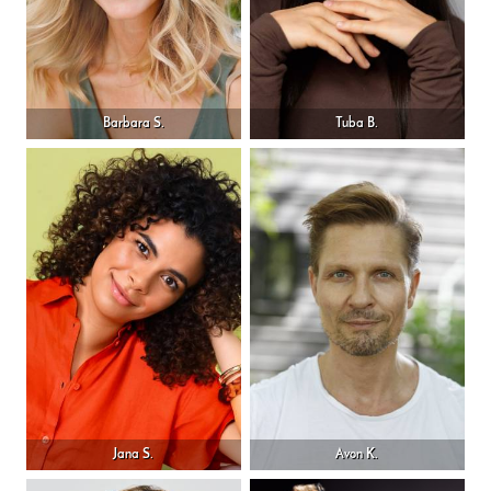
Barbara S.
Tuba B.
Jana S.
Avon K.