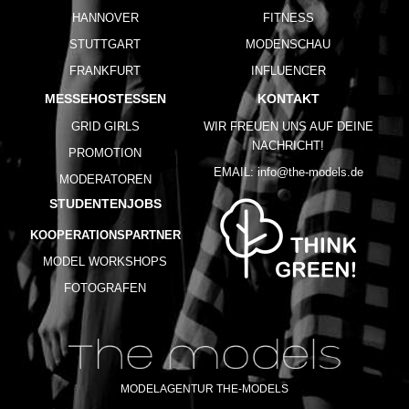
HANNOVER
FITNESS
STUTTGART
MODENSCHAU
FRANKFURT
INFLUENCER
MESSEHOSTESSEN
KONTAKT
GRID GIRLS
WIR FREUEN UNS AUF DEINE
NACHRICHT!
PROMOTION
EMAIL:
info@the-models.de
MODERATOREN
STUDENTENJOBS
KOOPERATIONSPARTNER
MODEL WORKSHOPS
FOTOGRAFEN
MODELAGENTUR THE-MODELS