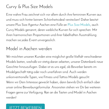
Curvy & Plus Size Models
Eine wahre Frau zeichnet sich vor allem durch ihre femininen Kurven aus
und muss sich hinter keinem Schönheitsideal verstecken! Daher besitzt
unsere Plus Size Agentur Aachen eine Fülle an
Plus Size Models
, auch
Curvy Models genannt, deren weibliche Kurven für sich sprechen. Mit
ihren harmonischen Proportionen und ihrer fabelhaften Ausstrahlung
machen sie jedes Event unvergesslich.
Model in Aachen werden
Wir möchten unseren Kunden eine möglichst große Vielfalt verschiedener
Models bieten, weshalb wir stetig daran arbeiten, unserer Datenbank neue
Gesichter hinzuzufügen. Dabei ist es uns egal, ob Bewerber bereits im
Modelgeschäft tätig oder noch unerfahren sind. Auch werden
unkonventionelle Typen, wie Fitness und Tattoo Models gesucht.
Wenn wir Dein Interesse geweckt haben, dann bewirb Dich einfach über
unser online Bewerbungsformular. Ansonsten stehen wir Dir bei weiteren
Fragen gerne zur Verfügung. Ran an die Tasten und Model in Aachen
werden!
JETZT BEWERBEN