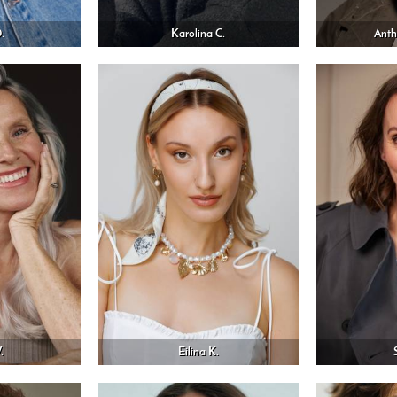
.
Karolina C.
Anth
.
Eilina K.