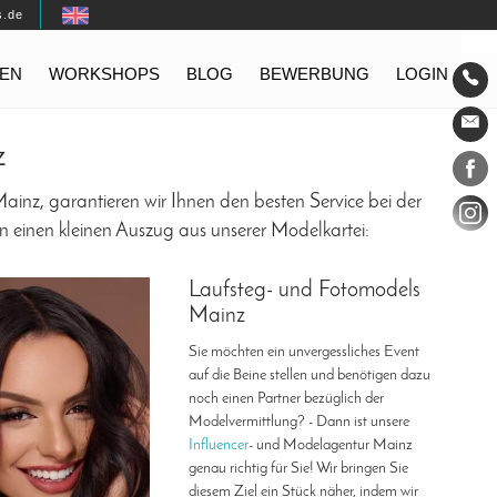
s.de
EN
WORKSHOPS
BLOG
BEWERBUNG
LOGIN
Konta
z
Social
ainz, garantieren wir Ihnen den besten Service bei der
n einen kleinen Auszug aus unserer Modelkartei:
Laufsteg- und Fotomodels
Mainz
Sie möchten ein unvergessliches Event
auf die Beine stellen und benötigen dazu
noch einen Partner bezüglich der
Modelvermittlung? - Dann ist unsere
Influencer
- und Modelagentur Mainz
genau richtig für Sie! Wir bringen Sie
diesem Ziel ein Stück näher, indem wir