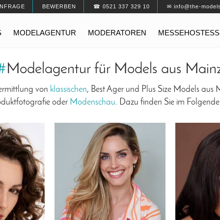
NFRAGE
BEWERBEN
☎ 0521 337 329 10
✉ info@the-model
S
MODELAGENTUR
MODERATOREN
MESSEHOSTESS
#
Modelagentur für Models aus Main
ermittlung von
klassischen
, Best Ager und Plus Size Models aus M
oduktfotografie oder
Modenschau
. Dazu finden Sie im Folgende