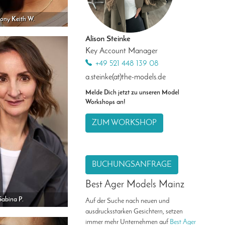
ony Keith W.
Alison Steinke
Key Account Manager
+49 521 448 139 08
a.steinke(at)the-models.de
Melde Dich jetzt zu unseren Model
Workshops an!
ZUM WORKSHOP
BUCHUNGSANFRAGE
Best Ager Models Mainz
Sabina P.
Auf der Suche nach neuen und
ausdrucksstarken Gesichtern, setzen
immer mehr Unternehmen auf
Best Ager