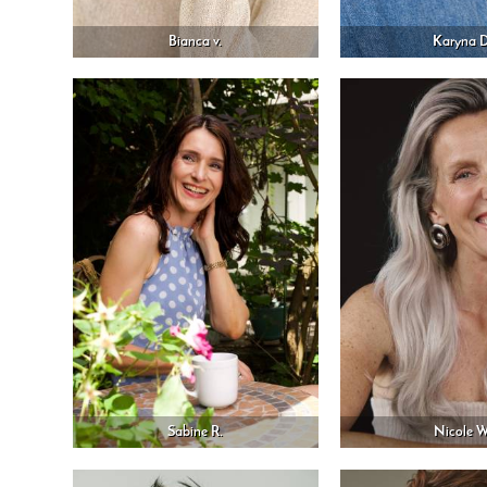
Bianca v.
Karyna D
Sabine R.
Nicole W