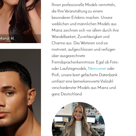
Ihnen professionelle Models vermitteln,
die Ihre Veranstaltung zu einem
besonderen Erlebnis machen. Unsere
weiblichen und männlichen Models aus
Mainz zeichnen sich vor allem durch ihre
Wandelbarkeit, Zuverlässigkeit und
Manal H.
Charme aus. Des Weiteren sind sie
motiviert, aufgeschlossen und verfügen
über ausgezeichnete
Fremdsprachenkenntnisse. Egal ob Foto-
oder Laufstegmodels,
Newcomer
oder
Profi, unsere breit gefächerte Datenbank
umfasst eine bemerkenswerte Vielzahl
verschiedenster Models aus Mainz und
ganz Deutschland.