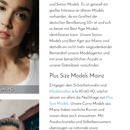
und Senior Models. Es ist generell ein
großes Interesse an älteren Models
vorhanden, da ein Großteil der
deutschen Bevölkerung 50+ ist und sich
so besser mit Best Ager Models
identifizieren kann. Unsere Senior
Models und Best Ager aus Mainz sind
deshalb ein nicht mehr wegzudenkender
Bestandteil unserer Modelagentur und
mit einer beträchtlichen Anzahl in
unserer Datenbank vorzufinden.
Plus Size Models Mainz
Entgegen dem Schönheitswahn und
Annika G.
Modelmaßen
à la 90-60-90, wächst
derzeit vor allem die Nachfrage von
Plus
Size Models
. Unsere Curvy Models aus
Mainz haben sinnliche Kurven und
wissen diese auch einzusetzen. Mit
Ausdrucksstärke und Selbstbewusstsein
überzeugen sie nationale sowie