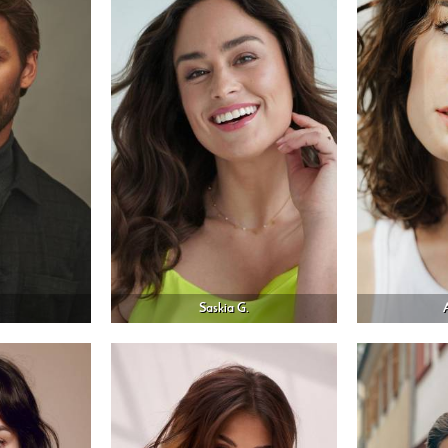
.
Saskia G.