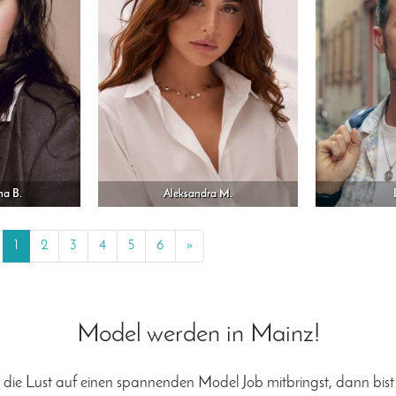
na B.
Aleksandra M.
revious
1
2
3
4
5
6
»
Next
Model werden in Mainz!
ie Lust auf einen spannenden Model Job mitbringst, dann bist