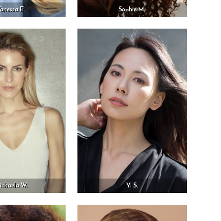
anessa E.
Sophie M.
ichaela W.
Yi S.