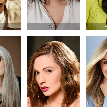
.
Sara E.
A