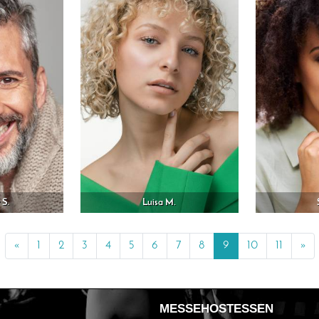
 S.
Luisa M.
«
Previous
1
2
3
4
5
6
7
8
9
10
11
»
Ne
MESSEHOSTESSEN