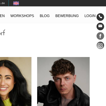
s.de
EN
WORKSHOPS
BLOG
BEWERBUNG
LOGIN
Konta
rf
Social
xt