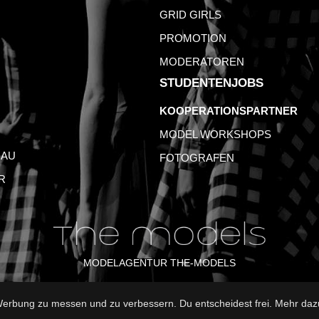
GRID GIRLS
PROMOTION
MODERATOREN
STUDENTENJOBS
KOOPERATIONSPARTNER
MODEL WORKSHOPS
AU
FOTOGRAFEN
R
MODELAGENTUR THE-MODELS
rbung zu messen und zu verbessern. Du entscheidest frei. Mehr dazu
B
DATENSCHUTZ
NUTZUNGSBEDINGUNGEN
FAQ
GLO