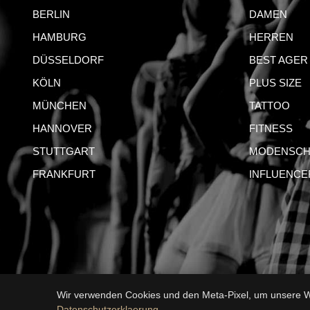
BERLIN
DAMEN
HAMBURG
HERREN
DÜSSELDORF
BEST AGER
KÖLN
PLUS SIZE
MÜNCHEN
TATTOO
HANNOVER
FITNESS
STUTTGART
MODENSCH
FRANKFURT
INFLUENCE
Wir verwenden Cookies und den Meta-Pixel, um unsere We
IMPRESSUM
AG
Datenschutzerklaerung
.