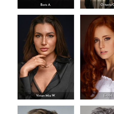
Boris A.
Octavia 
Vivian Mia W.
Eva H.