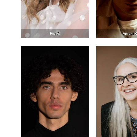
Pia K.
Amani R