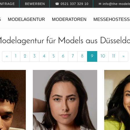
NFRAGE
BEWERBEN
☎ 0521 337 329 10
✉ info@the-model
S
MODELAGENTUR
MODERATOREN
MESSEHOSTESS
odelagentur für Models aus Düsseldo
«
Previous
1
2
3
4
5
6
7
8
9
10
11
»
Ne