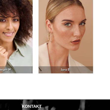
Segen W.
Jana B.
xt
KONTAKT