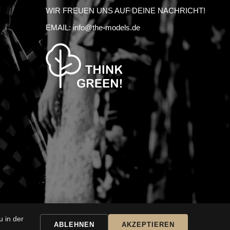
WIR FREUEN UNS AUF DEINE NACHRICHT!
EMAIL:
info@the-models.de
 in der
SSAR
KARRIERE
ABLEHNEN
AKZEPTIEREN