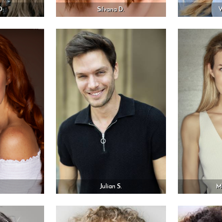
O.
Silvana D.
V
Julian S.
M