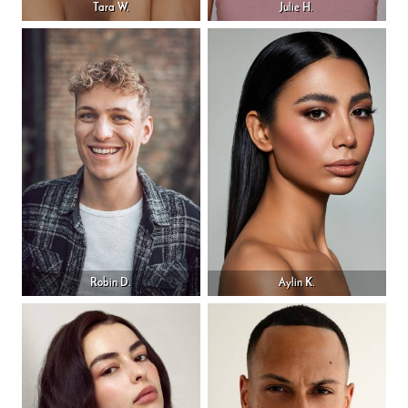
Tara W.
Julie H.
Robin D.
Aylin K.