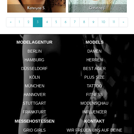
Kateryna S.
Christina J.
«
Previous
1
2
3
4
5
6
7
8
9
10
11
»
Next
MODELAGENTUR
MODELS
BERLIN
DAMEN
HAMBURG
HERREN
DÜSSELDORF
BEST AGER
KÖLN
PLUS SIZE
MÜNCHEN
TATTOO
HANNOVER
FITNESS
STUTTGART
MODENSCHAU
FRANKFURT
INFLUENCER
MESSEHOSTESSEN
KONTAKT
GRID GIRLS
WIR FREUEN UNS AUF DEINE