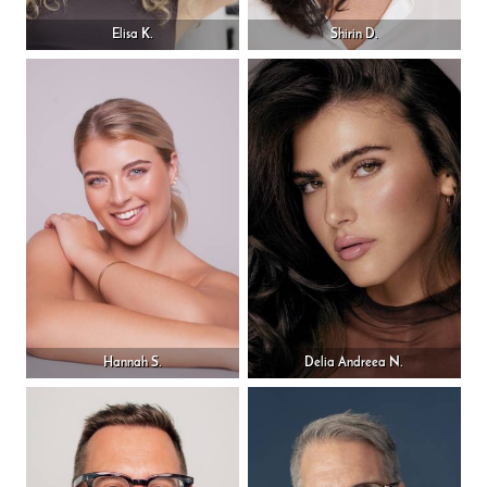
Elisa K.
Shirin D.
Hannah S.
Delia Andreea N.