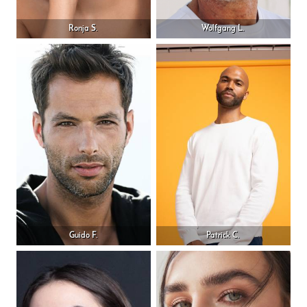
Ronja S.
Wolfgang L.
Guido F.
Patrick C.