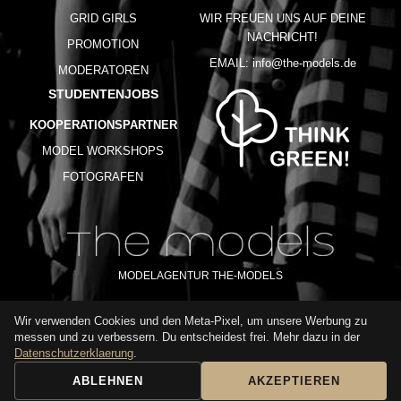
GRID GIRLS
WIR FREUEN UNS AUF DEINE
NACHRICHT!
PROMOTION
EMAIL:
info@the-models.de
MODERATOREN
STUDENTENJOBS
KOOPERATIONSPARTNER
MODEL WORKSHOPS
FOTOGRAFEN
MODELAGENTUR THE-MODELS
Wir verwenden Cookies und den Meta-Pixel, um unsere Werbung zu
IMPRESSUM
AGB
DATENSCHUTZ
messen und zu verbessern. Du entscheidest frei. Mehr dazu in der
NUTZUNGSBEDINGUNGEN
FAQ
GLOSSAR
KARRIERE
Datenschutzerklaerung
.
ABLEHNEN
AKZEPTIEREN
BUCHUNGSANFRAGE
ANRUFEN