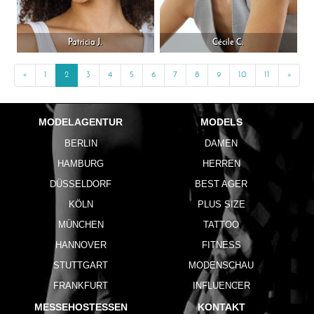
Patricia J.
Cécile C.
«
Previous
1
2
3
4
5
6
7
8
9
10
11
»
Next
MODELAGENTUR
MODELS
BERLIN
DAMEN
HAMBURG
HERREN
DÜSSELDORF
BEST AGER
KÖLN
PLUS SIZE
MÜNCHEN
TATTOO
HANNOVER
FITNESS
STUTTGART
MODENSCHAU
FRANKFURT
INFLUENCER
MESSEHOSTESSEN
KONTAKT