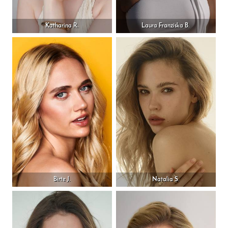
Katharina R.
Laura Franziska B.
Birte J.
Natalia S.