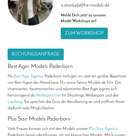
a.steinke(at)the-models.de
Melde Dich jetzt zu unseren
Model Workshops an!
ZUM WORKSHOP
BUCHUNGSANFRAGE
Best Ager Models Paderborn
Als
Best Ager Agentur
Paderborn verfügen wir über ein großes Repertoire
von Best Agern der Altersklasse 35+ sowie Senior Models ab 50+. Die
charmanten, facettenreichen und talentierten Best Ager eignen sich
hervorragend als
Werbegesichter
für Shootings, Werbespots und den
Laufsteg
. Sie sprechen das Gros der Bevölkerung an und eröffnen Ihnen
dadurch viele Möglichkeiten.
Plus Size Models Paderborn
Viele Frauen können sich mit den Models unserer
Plus Size Agentur
Paderborn besser identifizieren, als mit klassischen Models. Mit kurvigen