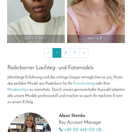
Saskia Tresor I.
Melina B.
«
Previous
1
2
3
»
Next
Paderborner Laufsteg- und Fotomodels
Jahrelange Erfahrung und das richtige Gespür ermöglichen es uns, Ihnen
das perfekte Model aus Paderborn für Ihr
Fotoshooting
oder Ihre
Modenschau
zu vermitteln. Durch unsere gewissenhafte Auswahl arbeiten
alle unsere Models professionell und machen so auch Ihr nächstes Event
zu einem Erfolg.
Alison Steinke
Key Account Manager
+49 521 448 139 08