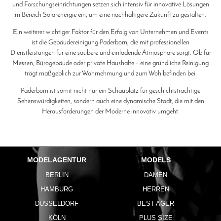
und Forschungseinrichtungen setzen sich intensiv für innovative Lösungen
im Bereich Solarenergie ein, um eine nachhaltigere Zukunft zu gestalten.
Ein weiterer wichtiger Faktor für den Erfolg von Unternehmen und Events
ist die Gebäudereinigung Paderborn, die mit professionellen
Dienstleistungen für eine saubere und einladende Atmosphäre sorgt. Ob für
Messen, Bürogebäude oder private Haushalte – eine gründliche Reinigung
trägt maßgeblich zur Wahrnehmung und zum Wohlbefinden bei.
Paderborn ist somit nicht nur ein Schauplatz für geschichtsträchtige
Sehenswürdigkeiten, sondern auch eine dynamische Stadt, die mit den
Herausforderungen der Moderne innovativ umgeht.
MODELAGENTUR
MODELS
BERLIN
DAMEN
HAMBURG
HERREN
DÜSSELDORF
BEST AGER
KÖLN
PLUS SIZE