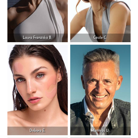
Laura Franziska B.
Cécile C.
Debora E.
Matthias U.