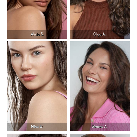
Alicia S.
Olga A.
Nina D.
Simone A.