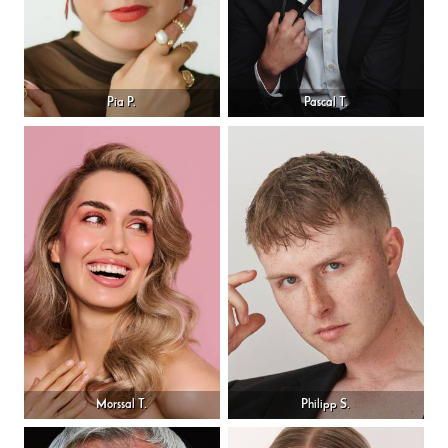
Pia P.
Pascal T.
Morssal T.
Philipp S.