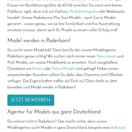
Frauen mit Konfektionsgrößen ab 40/42 erreichen Sie somit eine breites
Publikum, egal, ob es sich um Fashion,
Produktfotografie
oder Werbespots
handelt. Unsere Paderborner Plus Size Models – auch Curvy Models
genannt – wissen genau, wie sie ihre Sinnlichkeit und ihre Ausstrahlung
einsetzen müssen, damit auch Ihr Projekt zu einem vollen Erfolg wird!
Model werden in Paderborn!
Du suchst einen Model Job? Dann bist Du bei unserer Modelagentur
Paderborn genau richtig! Wir suchen nach immer neuen
Newcomern
und
Profi Models, um unsere Modelkartei zu erweitern. Auch ausgefallene
Charaktere wie
Fitness
oder
Tattoo Models
sind gefragt! Neben einem
ansprechenden Aussehen solltest Du dafür über Charisma und Offenheit
verfügen. Die Eigenschaften treffen auf Dich zu? Dann heißt es: Jetzt
bewerben und Model werden in Paderborn!
JETZT BEWERBEN
Agentur für Models aus ganz Deutschland
Du wohnst nicht in Paderborn? Das macht nichts, denn unsere
Modelagentur sucht Models in ganz Deutschland, beispielsweise in
Kassel
,