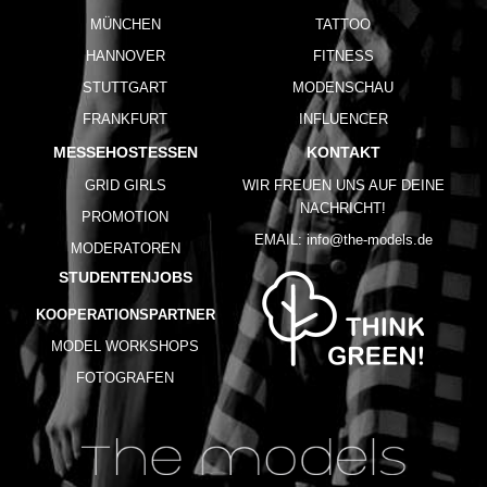
MÜNCHEN
TATTOO
HANNOVER
FITNESS
STUTTGART
MODENSCHAU
FRANKFURT
INFLUENCER
MESSEHOSTESSEN
KONTAKT
GRID GIRLS
WIR FREUEN UNS AUF DEINE
NACHRICHT!
PROMOTION
EMAIL:
info@the-models.de
MODERATOREN
STUDENTENJOBS
KOOPERATIONSPARTNER
MODEL WORKSHOPS
FOTOGRAFEN