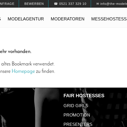
NFRAGE
BEWERBEN
☎ 0521 337 329 10
✉ info@the-model
S
MODELAGENTUR
MODERATOREN
MESSEHOSTESS
mehr vorhanden.
n altes Bookmark verwendet.
unsere
Homepage
zu finden.
FAIR HOSTESSES
GRID GIRLS
PROMOTION
PRESENTERS