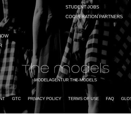
STUDENT JOBS
COOPERATION PARTNERS
HOW
R
MODELAGENTUR THE-MODELS
NT
GTC
PRIVACY POLICY
TERMS OF USE
FAQ
GLO