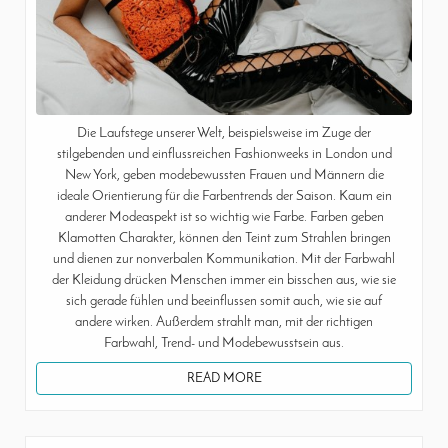
Die Laufstege unserer Welt, beispielsweise im Zuge der
stilgebenden und einflussreichen Fashionweeks in London und
New York, geben modebewussten Frauen und Männern die
ideale Orientierung für die Farbentrends der Saison. Kaum ein
anderer Modeaspekt ist so wichtig wie Farbe. Farben geben
Klamotten Charakter, können den Teint zum Strahlen bringen
und dienen zur nonverbalen Kommunikation. Mit der Farbwahl
der Kleidung drücken Menschen immer ein bisschen aus, wie sie
sich gerade fühlen und beeinflussen somit auch, wie sie auf
andere wirken. Außerdem strahlt man, mit der richtigen
Farbwahl, Trend- und Modebewusstsein aus.
READ MORE