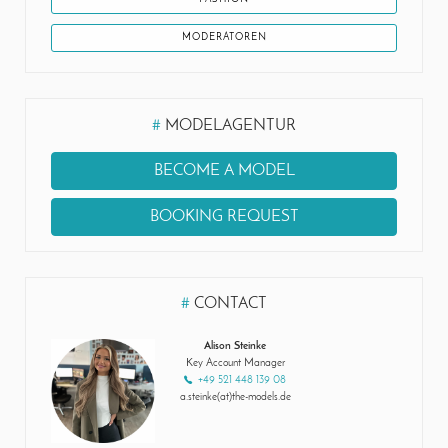
MODERATOREN
#
MODELAGENTUR
BECOME A MODEL
BOOKING REQUEST
#
CONTACT
Alison Steinke
Key Account Manager
+49 521 448 139 08
a.steinke(at)the-models.de