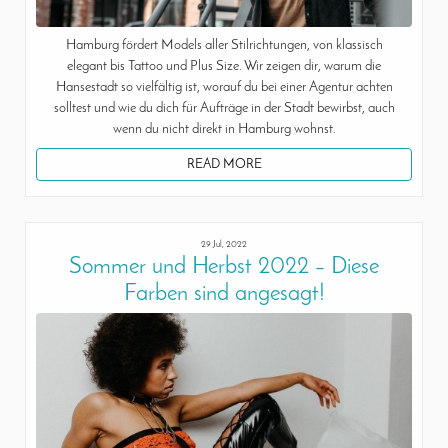
Hamburg fördert Models aller Stilrichtungen, von klassisch
elegant bis Tattoo und Plus Size. Wir zeigen dir, warum die
Hansestadt so vielfältig ist, worauf du bei einer Agentur achten
solltest und wie du dich für Aufträge in der Stadt bewirbst, auch
wenn du nicht direkt in Hamburg wohnst.
READ MORE
29 Jul, 2022
Sommer und Herbst 2022 – Diese
Farben sind angesagt!