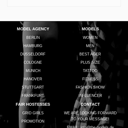
MODEL AGENCY
MODELS
BERLIN
WOMEN
HAMBURG
MEN
DUSSELDORF
BEST AGER
COLOGNE
PLUS SIZE
MUNICH
TATTOO
HANOVER
FITNESS
STUTTGART
FASHION SHOW
FRANKFURT
INFLUENCER
FAIR HOSTESSES
CONTACT
GRID GIRLS
WE ARE LOOKING FORWARD
TO YOUR MESSAGE!
PROMOTION
EMAIL:
info@the-models.de