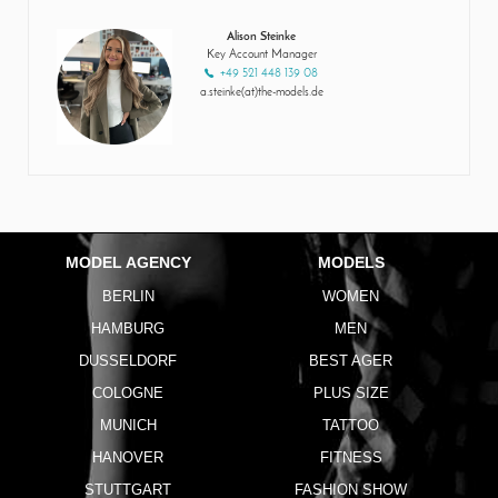
Alison Steinke
Key Account Manager
+49 521 448 139 08
a.steinke(at)the-models.de
MODEL AGENCY
MODELS
BERLIN
WOMEN
HAMBURG
MEN
DUSSELDORF
BEST AGER
COLOGNE
PLUS SIZE
MUNICH
TATTOO
HANOVER
FITNESS
STUTTGART
FASHION SHOW