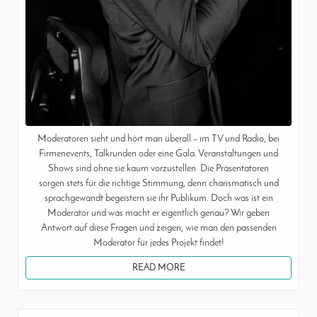
Moderatoren sieht und hört man überall – im TV und Radio, bei
Firmenevents, Talkrunden oder eine Gala. Veranstaltungen und
Shows sind ohne sie kaum vorzustellen. Die Präsentatoren
sorgen stets für die richtige Stimmung, denn charismatisch und
sprachgewandt begeistern sie ihr Publikum. Doch was ist ein
Moderator und was macht er eigentlich genau? Wir geben
Antwort auf diese Fragen und zeigen, wie man den passenden
Moderator für jedes Projekt findet!
READ MORE