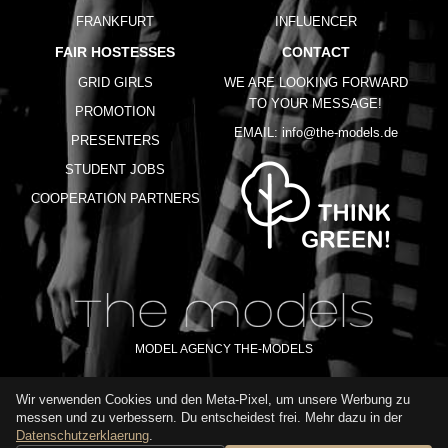
FRANKFURT
INFLUENCER
FAIR HOSTESSES
CONTACT
GRID GIRLS
WE ARE LOOKING FORWARD
TO YOUR MESSAGE!
PROMOTION
EMAIL:
info@the-models.de
PRESENTERS
STUDENT JOBS
COOPERATION PARTNERS
MODEL AGENCY THE-MODELS
Wir verwenden Cookies und den Meta-Pixel, um unsere Werbung zu
IMPRINT
GTC
PRIVACY POLICY
TERMS OF USE
FAQ
messen und zu verbessern. Du entscheidest frei. Mehr dazu in der
GLOSSARY
Datenschutzerklaerung
.