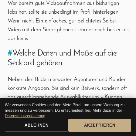
Wer bereits gute Videoaufnahmen aus bisherigen
Jobs hat, sollte sie unbedingt im Profil hinterlegen.
Wenn nicht: Ein einfaches, gut belichtetes Selbst-
Video mit dem Smartphone ist immer noch besser als
gar keins.
#
Welche Daten und Maße auf die
Sedcard gehören
Neben den Bildern erwarten Agenturen und Kunden
konkrete Angaben. Sie sind kein Beiwerk, sondern oft
das ausschlaggebende Auswahlkriterium – Kunden
Wir verwenden Cookies und den Meta-Pixel, um unsere Werbung zu
filtern damit ihre Castings vor.
messen und zu verbessern. Du entscheidest frei. Mehr dazu in der
Datenschutzerklaerung
.
Standardangaben für eine Model-Sedcard:
ABLEHNEN
AKZEPTIEREN
BOOKING REQUEST
CALL
▸
Vor- und Künstlername