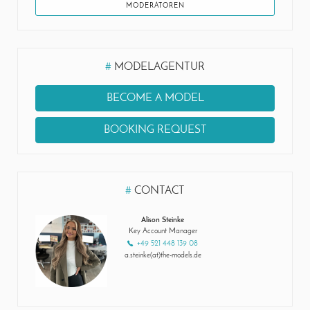
MODERATOREN
#
MODELAGENTUR
BECOME A MODEL
BOOKING REQUEST
#
CONTACT
Alison Steinke
Key Account Manager
+49 521 448 139 08
a.steinke(at)the-models.de