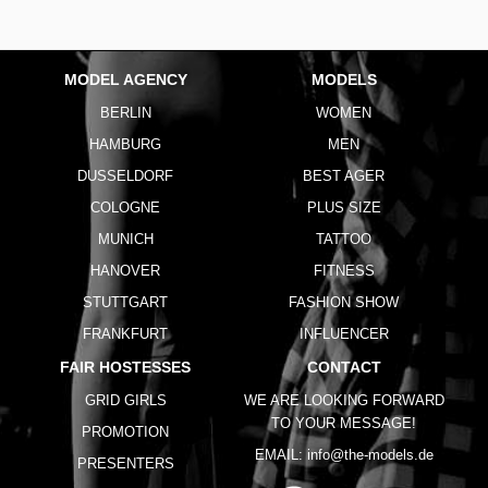
MODEL AGENCY
MODELS
BERLIN
WOMEN
HAMBURG
MEN
DUSSELDORF
BEST AGER
COLOGNE
PLUS SIZE
MUNICH
TATTOO
HANOVER
FITNESS
STUTTGART
FASHION SHOW
FRANKFURT
INFLUENCER
FAIR HOSTESSES
CONTACT
GRID GIRLS
WE ARE LOOKING FORWARD
TO YOUR MESSAGE!
PROMOTION
EMAIL:
info@the-models.de
PRESENTERS