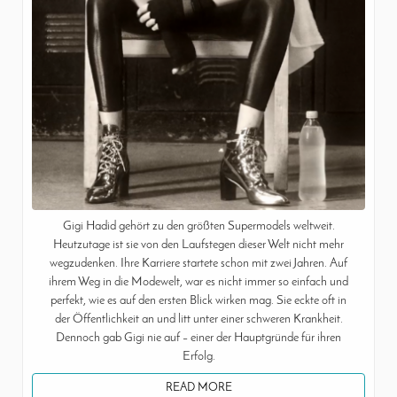
Gigi Hadid gehört zu den größten Supermodels weltweit.
Heutzutage ist sie von den Laufstegen dieser Welt nicht mehr
wegzudenken. Ihre Karriere startete schon mit zwei Jahren. Auf
ihrem Weg in die Modewelt, war es nicht immer so einfach und
perfekt, wie es auf den ersten Blick wirken mag. Sie eckte oft in
der Öffentlichkeit an und litt unter einer schweren Krankheit.
Dennoch gab Gigi nie auf – einer der Hauptgründe für ihren
Erfolg.
READ MORE