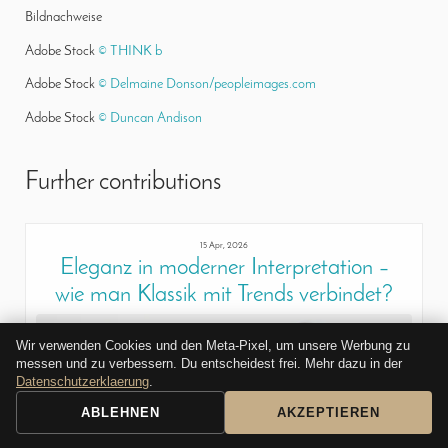
Bildnachweise
Adobe Stock
© THINK b
Adobe Stock
© Delmaine Donson/peopleimages.com
Adobe Stock
© Duncan Andison
Further contributions
15 Apr, 2026
Eleganz in moderner Interpretation –
wie man Klassik mit Trends verbindet?
Wir verwenden Cookies und den Meta-Pixel, um unsere Werbung zu
messen und zu verbessern. Du entscheidest frei. Mehr dazu in der
Datenschutzerklaerung
.
ABLEHNEN
AKZEPTIEREN
BOOKING REQUEST
CALL