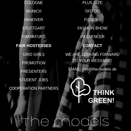
COLOGNE
PLUS SIZE
MUNICH
TATTOO
HANOVER
FITNESS
STUTTGART
FASHION SHOW
FRANKFURT
INFLUENCER
FAIR HOSTESSES
CONTACT
GRID GIRLS
WE ARE LOOKING FORWARD
TO YOUR MESSAGE!
PROMOTION
EMAIL:
info@the-models.de
PRESENTERS
STUDENT JOBS
COOPERATION PARTNERS