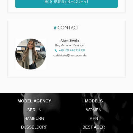
BOOKING REQUEST
#
CONTACT
Alison Steinke
Key Account Manager
+49 521 448 139 08
a.steinke(at)the-models.de
MODEL AGENCY
MODELS
BERLIN
WOMEN
HAMBURG
MEN
DUSSELDORF
BEST AGER