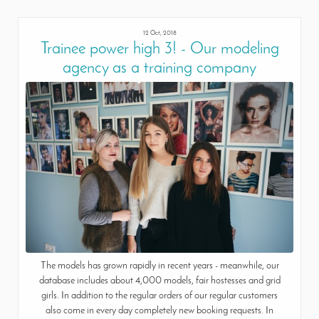
12 Oct, 2018
Trainee power high 3! - Our modeling
agency as a training company
The models has grown rapidly in recent years - meanwhile, our
database includes about 4,000 models, fair hostesses and grid
girls. In addition to the regular orders of our regular customers
also come in every day completely new booking requests. In