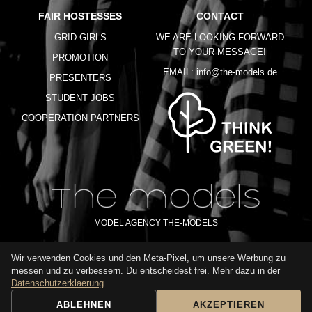
FAIR HOSTESSES
CONTACT
GRID GIRLS
WE ARE LOOKING FORWARD
TO YOUR MESSAGE!
PROMOTION
EMAIL:
info@the-models.de
PRESENTERS
STUDENT JOBS
COOPERATION PARTNERS
MODEL AGENCY THE-MODELS
Wir verwenden Cookies und den Meta-Pixel, um unsere Werbung zu
IMPRINT
GTC
PRIVACY POLICY
TERMS OF USE
FAQ
messen und zu verbessern. Du entscheidest frei. Mehr dazu in der
GLOSSARY
Datenschutzerklaerung
.
ABLEHNEN
AKZEPTIEREN