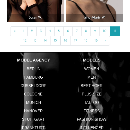
Susen W.
Gina-Marie W.
«
Previous
1
2
3
4
5
6
7
8
9
10
11
12
13
14
15
16
17
18
19
»
Next
MODEL AGENCY
MODELS
BERLIN
WOMEN
HAMBURG
MEN
DUSSELDORF
BEST AGER
COLOGNE
PLUS SIZE
MUNICH
TATTOO
HANOVER
FITNESS
STUTTGART
FASHION SHOW
FRANKFURT
INFLUENCER