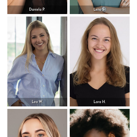
Daniela P.
Lena S.
Lea W.
Lara H.