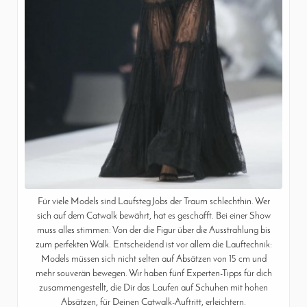
Für viele Models sind Laufsteg Jobs der Traum schlechthin. Wer
sich auf dem Catwalk bewährt, hat es geschafft. Bei einer Show
muss alles stimmen: Von der die Figur über die Ausstrahlung bis
zum perfekten Walk. Entscheidend ist vor allem die Lauftechnik:
Models müssen sich nicht selten auf Absätzen von 15 cm und
mehr souverän bewegen. Wir haben fünf Experten-Tipps für dich
zusammengestellt, die Dir das Laufen auf Schuhen mit hohen
Absätzen, für Deinen Catwalk-Auftritt, erleichtern.