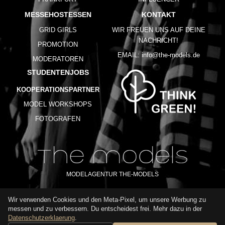
MESSEHOSTESSEN
KONTAKT
GRID GIRLS
WIR FREUEN UNS AUF DEINE
NACHRICHT!
PROMOTION
EMAIL:
info@the-models.de
MODERATOREN
STUDENTENJOBS
KOOPERATIONSPARTNER
MODEL WORKSHOPS
FOTOGRAFEN
MODELAGENTUR THE-MODELS
Wir verwenden Cookies und den Meta-Pixel, um unsere Werbung zu
IMPRESSUM
AGB
DATENSCHUTZ
messen und zu verbessern. Du entscheidest frei. Mehr dazu in der
NUTZUNGSBEDINGUNGEN
FAQ
GLOSSAR
KARRIERE
Datenschutzerklaerung
.