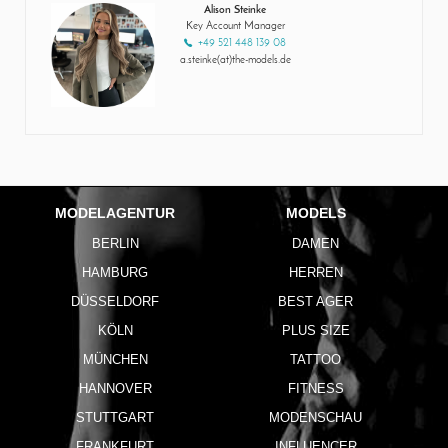
Alison Steinke
Key Account Manager
+49 521 448 139 08
a.steinke(at)the-models.de
MODELAGENTUR
MODELS
BERLIN
DAMEN
HAMBURG
HERREN
DÜSSELDORF
BEST AGER
KÖLN
PLUS SIZE
MÜNCHEN
TATTOO
HANNOVER
FITNESS
STUTTGART
MODENSCHAU
FRANKFURT
INFLUENCER