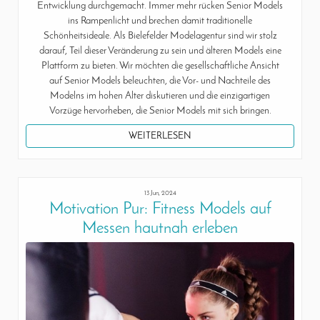
Entwicklung durchgemacht. Immer mehr rücken Senior Models
ins Rampenlicht und brechen damit traditionelle
Schönheitsideale. Als Bielefelder Modelagentur sind wir stolz
darauf, Teil dieser Veränderung zu sein und älteren Models eine
Plattform zu bieten. Wir möchten die gesellschaftliche Ansicht
auf Senior Models beleuchten, die Vor- und Nachteile des
Modelns im hohen Alter diskutieren und die einzigartigen
Vorzüge hervorheben, die Senior Models mit sich bringen.
WEITERLESEN
13 Jun, 2024
Motivation Pur: Fitness Models auf
Messen hautnah erleben