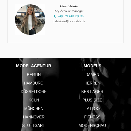
Alison Steinke
Key Account Manager
+49 521 448 139 08
a.steinke(at)the-models.de
MODELAGENTUR
MODELS
BERLIN
DAMEN
HAMBURG
HERREN
DÜSSELDORF
BEST AGER
KÖLN
PLUS SIZE
MÜNCHEN
TATTOO
HANNOVER
FITNESS
STUTTGART
MODENSCHAU