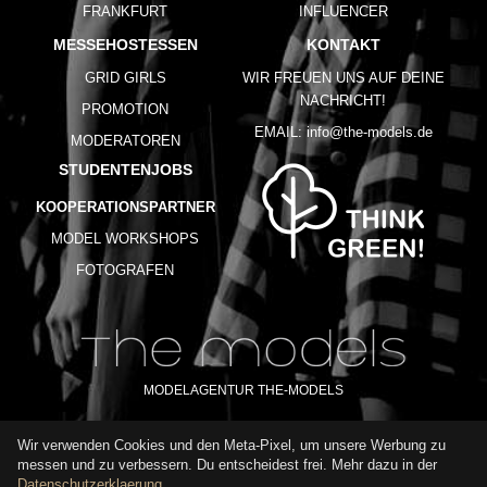
FRANKFURT
INFLUENCER
MESSEHOSTESSEN
KONTAKT
GRID GIRLS
WIR FREUEN UNS AUF DEINE
NACHRICHT!
PROMOTION
EMAIL:
info@the-models.de
MODERATOREN
STUDENTENJOBS
KOOPERATIONSPARTNER
MODEL WORKSHOPS
FOTOGRAFEN
MODELAGENTUR THE-MODELS
Wir verwenden Cookies und den Meta-Pixel, um unsere Werbung zu
IMPRESSUM
AGB
DATENSCHUTZ
messen und zu verbessern. Du entscheidest frei. Mehr dazu in der
NUTZUNGSBEDINGUNGEN
FAQ
GLOSSAR
KARRIERE
Datenschutzerklaerung
.