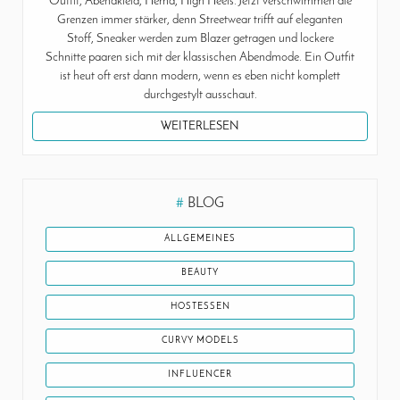
Outfit, Abendkleid, Hemd, High Heels. Jetzt verschwimmen die
Grenzen immer stärker, denn Streetwear trifft auf eleganten
Stoff, Sneaker werden zum Blazer getragen und lockere
Schnitte paaren sich mit der klassischen Abendmode. Ein Outfit
ist heut oft erst dann modern, wenn es eben nicht komplett
durchgestylt ausschaut.
WEITERLESEN
#
BLOG
ALLGEMEINES
BEAUTY
HOSTESSEN
CURVY MODELS
INFLUENCER