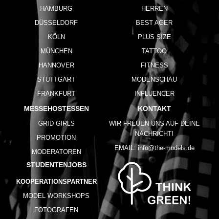
HAMBURG
HERREN
DÜSSELDORF
BEST AGER
KÖLN
PLUS SIZE
MÜNCHEN
TATTOO
HANNOVER
FITNESS
STUTTGART
MODENSCHAU
FRANKFURT
INFLUENCER
MESSEHOSTESSEN
KONTAKT
GRID GIRLS
WIR FREUEN UNS AUF DEINE
NACHRICHT!
PROMOTION
EMAIL:
info@the-models.de
MODERATOREN
STUDENTENJOBS
KOOPERATIONSPARTNER
MODEL WORKSHOPS
FOTOGRAFEN