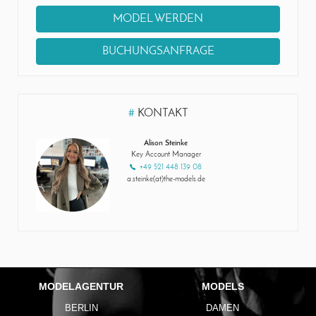
MODEL WERDEN
BUCHUNGSANFRAGE
#
KONTAKT
Alison Steinke
Key Account Manager
+49 521 448 139 08
a.steinke(at)the-models.de
MODELAGENTUR
MODELS
BERLIN
DAMEN