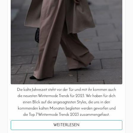
Die kalte Jahreszeit steht vor der Tür und mit ihr kommen auch
die neuesten Wintermode Trends für 2023. Wir haben für dich
einen Blick auf die angesagtesten Styles, die uns in den
kommenden kalten Monaten begleiten werden geworfen und
die Top 7 Wintermode Trends 2023 zusammengefasst.
WEITERLESEN