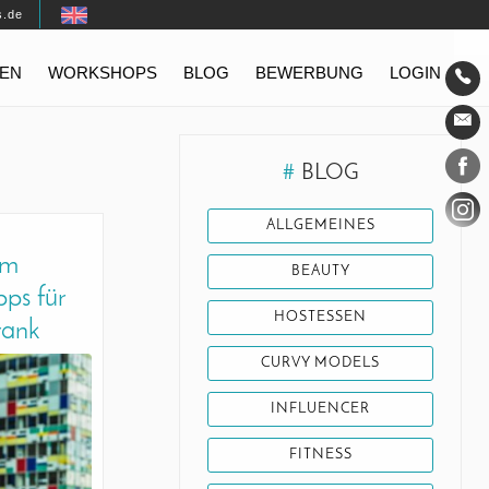
s.de
EN
WORKSHOPS
BLOG
BEWERBUNG
LOGIN
Konta
Social
#
BLOG
ALLGEMEINES
um
BEAUTY
pps für
HOSTESSEN
rank
CURVY MODELS
INFLUENCER
FITNESS