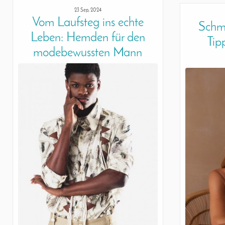
23 Sep, 2024
Vom Laufsteg ins echte
Schmu
Leben: Hemden für den
Tip
modebewussten Mann