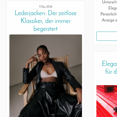
Untersch
11 Dez, 2024
Elega
Lederjacken: Der zeitlose
Persönlic
Klassiker, der immer
Anzüge e
begeistert
Elega
für 