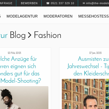
NFRAGE
BEWERBEN
☎ 0521 337 329 10
✉ info@the-model
S
MODELAGENTUR
MODERATOREN
MESSEHOSTESS
tur
Blog
Fashion
20 Feb, 2025
27 Jan, 2025
lche Anzüge für
Ausmisten z
rren eignen sich
Jahreswechsel - Ti
nders gut für das
den Kleidersch
e Model-Shooting?