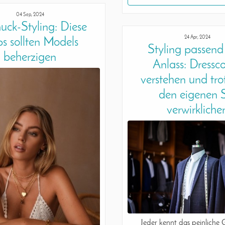
04 Sep, 2024
ck-Styling: Diese
24 Apr, 2024
ps sollten Models
Styling passen
beherzigen
Anlass: Dressc
verstehen und tr
den eigenen S
verwirkliche
Jeder kennt das peinliche 