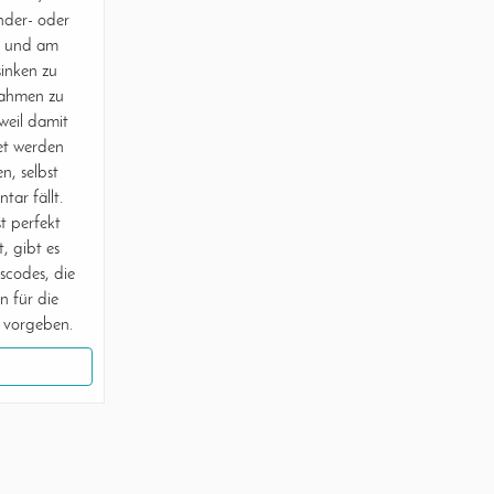
under- oder
n und am
inken zu
Rahmen zu
weil damit
tet werden
en, selbst
ar fällt.
t perfekt
, gibt es
scodes, die
n für die
g vorgeben.