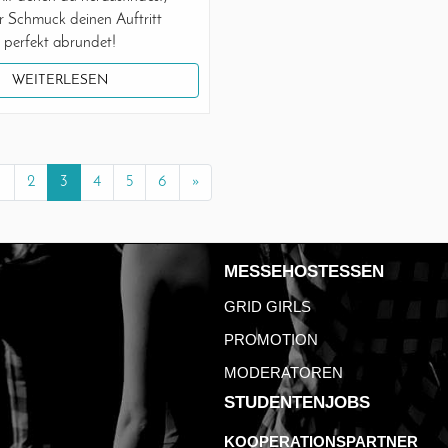
r Schmuck deinen Auftritt
perfekt abrundet!
WEITERLESEN
1
2
3
4
5
6
»
MESSEHOSTESSEN
GRID GIRLS
PROMOTION
MODERATOREN
STUDENTENJOBS
KOOPERATIONSPARTNER