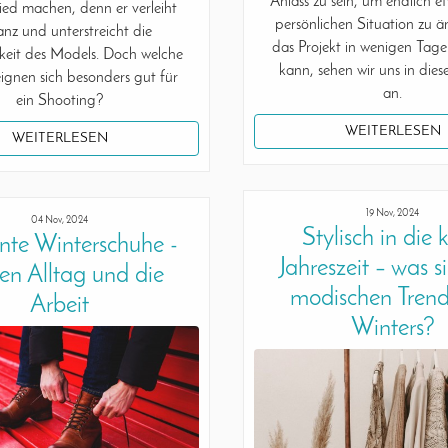
Anlass zu sein, um endlich e
ied machen, denn er verleiht
persönlichen Situation zu ä
nz und unterstreicht die
das Projekt in wenigen Tag
hkeit des Models. Doch welche
kann, sehen wir uns in dies
ignen sich besonders gut für
an.
ein Shooting?
WEITERLESEN
WEITERLESEN
19 Nov, 2024
04 Nov, 2024
Stylisch in die 
nte Winterschuhe -
Jahreszeit – was s
den Alltag und die
modischen Trend
Arbeit
Winters?