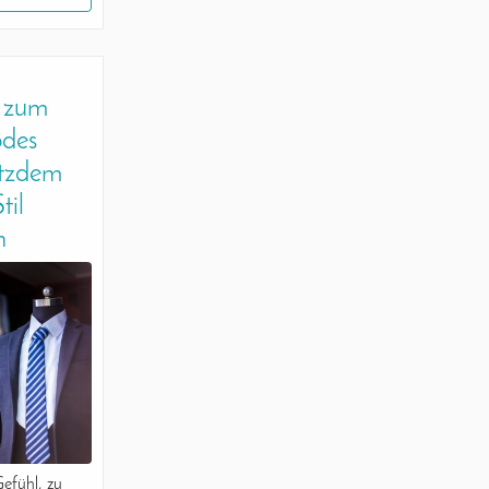
d zum
odes
otzdem
til
n
Gefühl, zu