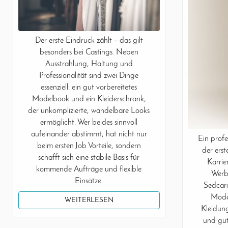
Der erste Eindruck zählt – das gilt
besonders bei Castings. Neben
Ausstrahlung, Haltung und
Professionalität sind zwei Dinge
essenziell: ein gut vorbereitetes
Modelbook und ein Kleiderschrank,
der unkomplizierte, wandelbare Looks
ermöglicht. Wer beides sinnvoll
aufeinander abstimmt, hat nicht nur
Ein profe
beim ersten Job Vorteile, sondern
der erst
schafft sich eine stabile Basis für
Karrie
kommende Aufträge und flexible
Werb
Einsätze.
Sedcard
Model
WEITERLESEN
Kleidung
und gut