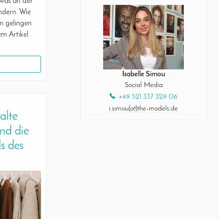
twas an der
ndern. Wie
en gelingen
em Artikel
Isabelle Simou
Social Media
+49 521 337 329 06
i.simou(at)the-models.de
kalte
ind die
s des