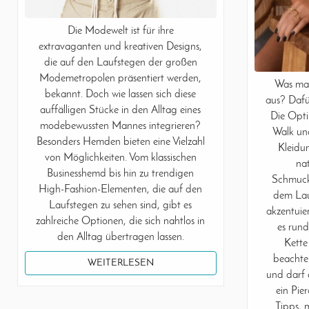
Die Modewelt ist für ihre
extravaganten und kreativen Designs,
die auf den Laufstegen der großen
Modemetropolen präsentiert werden,
Was mac
bekannt. Doch wie lassen sich diese
aus? Dafü
auffälligen Stücke in den Alltag eines
Die Opti
modebewussten Mannes integrieren?
Walk un
Besonders Hemden bieten eine Vielzahl
Kleidu
von Möglichkeiten. Vom klassischen
nat
Businesshemd bis hin zu trendigen
Schmucks
High-Fashion-Elementen, die auf den
dem Lau
Laufstegen zu sehen sind, gibt es
akzentuie
zahlreiche Optionen, die sich nahtlos in
es run
den Alltag übertragen lassen.
Kette
beachte
WEITERLESEN
und darf 
ein Pie
Tipps, 