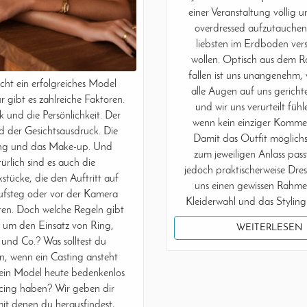
einer Veranstaltung völlig 
overdressed aufzutauche
liebsten im Erdboden vers
wollen. Optisch aus dem 
fallen ist uns unangenehm, 
ht ein erfolgreiches Model
alle Augen auf uns gerich
r gibt es zahlreiche Faktoren.
und wir uns verurteilt fühl
k und die Persönlichkeit. Der
wenn kein einziger Komment
d der Gesichtsausdruck. Die
Damit das Outfit möglichs
ng und das Make-up. Und
zum jeweiligen Anlass passt
ürlich sind es auch die
jedoch praktischerweise Dres
tücke, die den Auftritt auf
uns einen gewissen Rahme
fsteg oder vor der Kamera
Kleiderwahl und das Stylin
ren. Doch welche Regeln gibt
d um den Einsatz von Ring,
WEITERLESEN
 und Co.? Was solltest du
n, wenn ein Casting ansteht
ein Model heute bedenkenlos
rcing haben? Wir geben dir
mit denen du herausfindest,