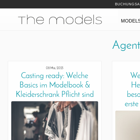
Inhalt
Navigation
BUCHUNGSA
Navigation
MODEL
Agen
08 Mai, 2025
Casting ready: Welche
We
Basics im Modelbook &
He
Kleiderschrank Pflicht sind
beso
erst