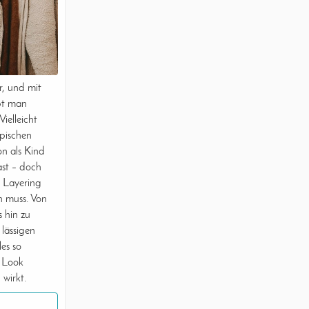
r, und mit
ibt man
ielleicht
ypischen
on als Kind
st – doch
s Layering
in muss. Von
s hin zu
lässigen
les so
n Look
 wirkt.