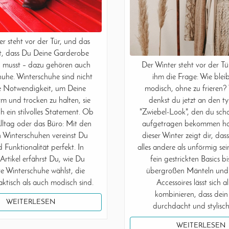
er steht vor der Tür, und das
t, dass Du Deine Garderobe
Der Winter steht vor der Tü
 musst – dazu gehören auch
ihm die Frage: Wie ble
uhe. Winterschuhe sind nicht
modisch, ohne zu frieren? V
e Notwendigkeit, um Deine
denkst du jetzt an den t
m und trocken zu halten, sie
"Zwiebel-Look", den du sch
h ein stilvolles Statement. Ob
aufgetragen bekommen ha
lltag oder das Büro: Mit den
dieser Winter zeigt dir, das
n Winterschuhen vereinst Du
alles andere als unförmig se
d Funktionalität perfekt. In
fein gestrickten Basics bi
Artikel erfährst Du, wie Du
übergroßen Mänteln und 
e Winterschuhe wählst, die
Accessoires lässt sich al
ktisch als auch modisch sind.
kombinieren, dass dei
WEITERLESEN
durchdacht und stylisch
WEITERLESEN