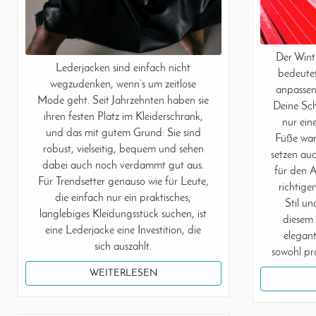
Der Wint
Lederjacken sind einfach nicht
bedeute
wegzudenken, wenn’s um zeitlose
anpassen
Mode geht. Seit Jahrzehnten haben sie
Deine Sch
ihren festen Platz im Kleiderschrank,
nur ein
und das mit gutem Grund: Sie sind
Füße war
robust, vielseitig, bequem und sehen
setzen auc
dabei auch noch verdammt gut aus.
für den A
Für Trendsetter genauso wie für Leute,
richtige
die einfach nur ein praktisches,
Stil un
langlebiges Kleidungsstück suchen, ist
diesem 
eine Lederjacke eine Investition, die
elegant
sich auszahlt.
sowohl pra
WEITERLESEN