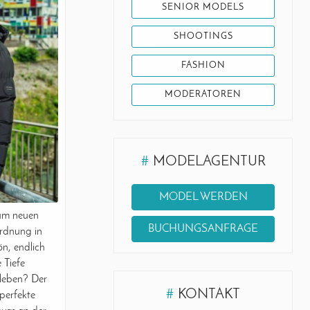
SENIOR MODELS
SHOOTINGS
FASHION
MODERATOREN
#
MODELAGENTUR
MODEL WERDEN
zum neuen
BUCHUNGSANFRAGE
rdnung in
ön, endlich
e Tiefe
leben? Der
#
KONTAKT
 perfekte