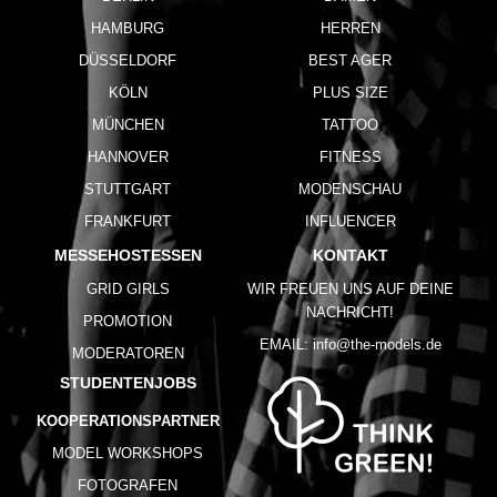
HAMBURG
HERREN
DÜSSELDORF
BEST AGER
KÖLN
PLUS SIZE
MÜNCHEN
TATTOO
HANNOVER
FITNESS
STUTTGART
MODENSCHAU
FRANKFURT
INFLUENCER
MESSEHOSTESSEN
KONTAKT
GRID GIRLS
WIR FREUEN UNS AUF DEINE
NACHRICHT!
PROMOTION
EMAIL:
info@the-models.de
MODERATOREN
STUDENTENJOBS
KOOPERATIONSPARTNER
MODEL WORKSHOPS
FOTOGRAFEN