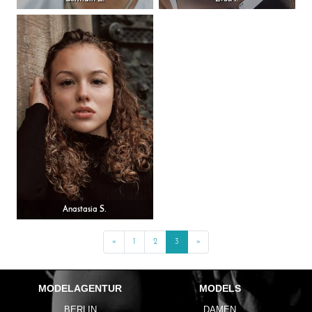
Anastasia S.
«
Previous
1
2
3
»
Next
MODELAGENTUR
MODELS
BERLIN
DAMEN