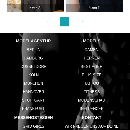
Kevin A.
Fiona T.
«
Previous
1
2
3
»
Next
MODELAGENTUR
MODELS
BERLIN
DAMEN
HAMBURG
HERREN
DÜSSELDORF
BEST AGER
KÖLN
PLUS SIZE
MÜNCHEN
TATTOO
HANNOVER
FITNESS
STUTTGART
MODENSCHAU
FRANKFURT
INFLUENCER
MESSEHOSTESSEN
KONTAKT
GRID GIRLS
WIR FREUEN UNS AUF DEINE