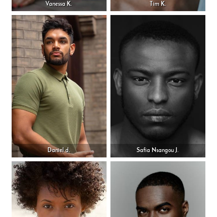
Vanessa K.
Tim K.
Daniel d.
Safia Nsangou J.