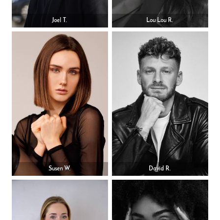
Joel T.
Lou Lou R.
Susen W.
David R.