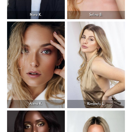
Nora K.
Selina B.
Alena K.
Kimberly L.