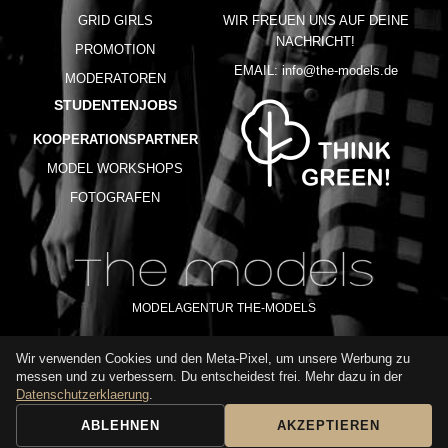
GRID GIRLS
WIR FREUEN UNS AUF DEINE
NACHRICHT!
PROMOTION
EMAIL:
info@the-models.de
MODERATOREN
STUDENTENJOBS
KOOPERATIONSPARTNER
MODEL WORKSHOPS
FOTOGRAFEN
MODELAGENTUR THE-MODELS
Wir verwenden Cookies und den Meta-Pixel, um unsere Werbung zu
IMPRESSUM
AGB
DATENSCHUTZ
messen und zu verbessern. Du entscheidest frei. Mehr dazu in der
NUTZUNGSBEDINGUNGEN
FAQ
GLOSSAR
KARRIERE
Datenschutzerklaerung
.
ABLEHNEN
AKZEPTIEREN
BUCHUNGSANFRAGE
ANRUFEN