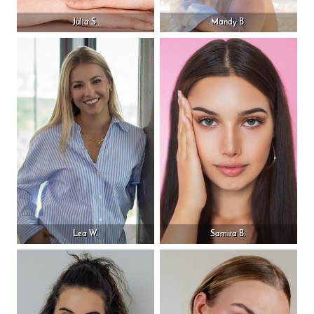
Julia S.
Mandy B.
Lea W.
Samira B.