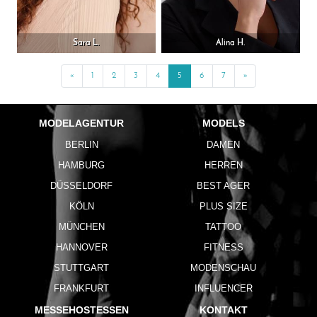
Sara L.
Alina H.
«
Previous
1
2
3
4
5
6
7
»
Next
MODELAGENTUR
MODELS
BERLIN
DAMEN
HAMBURG
HERREN
DÜSSELDORF
BEST AGER
KÖLN
PLUS SIZE
MÜNCHEN
TATTOO
HANNOVER
FITNESS
STUTTGART
MODENSCHAU
FRANKFURT
INFLUENCER
MESSEHOSTESSEN
KONTAKT