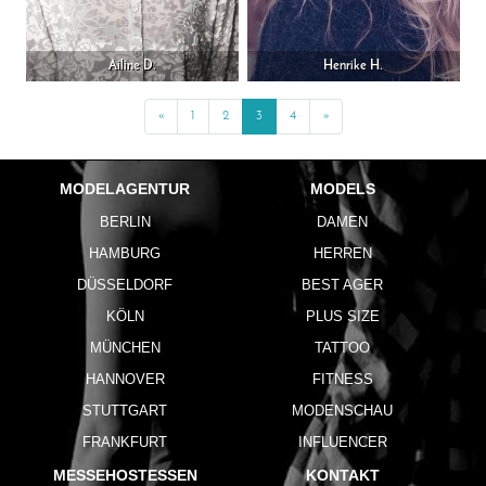
Ailine D.
Henrike H.
«
Previous
1
2
3
4
»
Next
MODELAGENTUR
MODELS
BERLIN
DAMEN
HAMBURG
HERREN
DÜSSELDORF
BEST AGER
KÖLN
PLUS SIZE
MÜNCHEN
TATTOO
HANNOVER
FITNESS
STUTTGART
MODENSCHAU
FRANKFURT
INFLUENCER
MESSEHOSTESSEN
KONTAKT