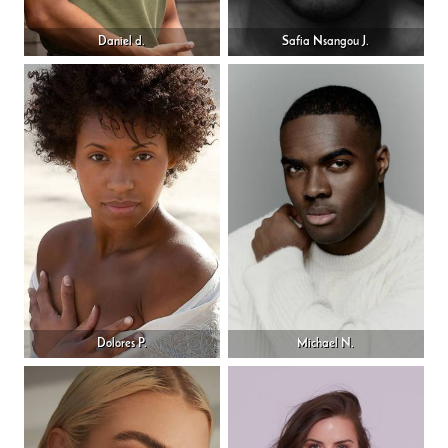
Daniel d.
Safia Nsangou J.
Dolores P.
Michael N.