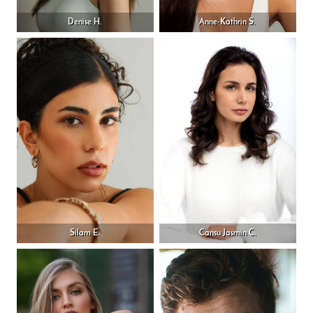
Denise H.
Anne-Kathrin S.
Silam E.
Cansu Jasmin C.