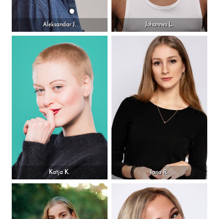
Aleksandar J.
Johannes L.
Katja K.
Jana R.