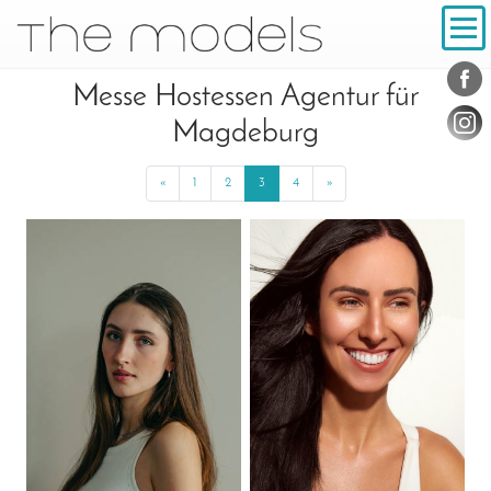
Inhalt
Navigation
Konta
Social
Messe Hostessen Agentur für
Magdeburg
«
Previous
1
2
3
4
»
Next