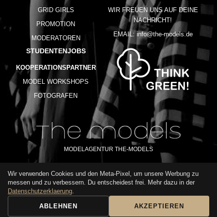
GRID GIRLS
WIR FREUEN UNS AUF DEINE
NACHRICHT!
PROMOTION
EMAIL:
info@the-models.de
MODERATOREN
STUDENTENJOBS
KOOPERATIONSPARTNER
MODEL WORKSHOPS
FOTOGRAFEN
MODELAGENTUR THE-MODELS
Wir verwenden Cookies und den Meta-Pixel, um unsere Werbung zu
IMPRESSUM
AGB
DATENSCHUTZ
messen und zu verbessern. Du entscheidest frei. Mehr dazu in der
NUTZUNGSBEDINGUNGEN
FAQ
GLOSSAR
KARRIERE
Datenschutzerklaerung
.
ABLEHNEN
AKZEPTIEREN
BUCHUNGSANFRAGE
ANRUFEN