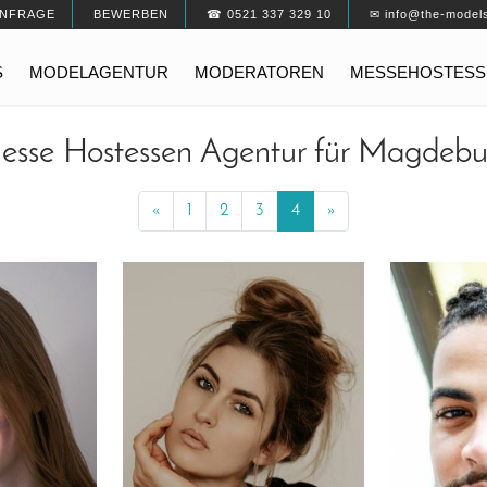
NFRAGE
BEWERBEN
☎ 0521 337 329 10
✉ info@the-model
S
MODELAGENTUR
MODERATOREN
MESSEHOSTESS
esse Hostessen Agentur für Magdebu
«
Previous
1
2
3
4
»
Next