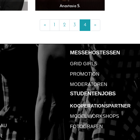
.
Anastasia S.
«
Previous
1
2
3
4
»
Next
MESSEHOSTESSEN
GRID GIRLS
PROMOTION
MODERATOREN
STUDENTENJOBS
KOOPERATIONSPARTNER
MODEL WORKSHOPS
AU
FOTOGRAFEN
R