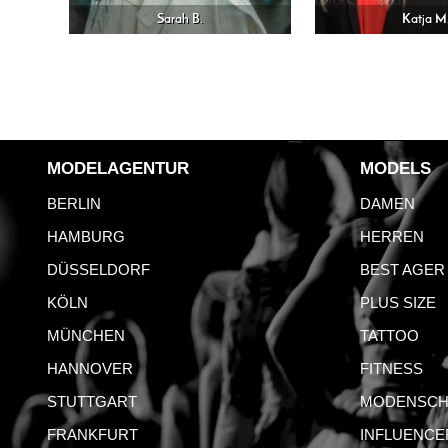
Sarah B.
Katja M
MODELAGENTUR
MODELS
BERLIN
DAMEN
HAMBURG
HERREN
DÜSSELDORF
BEST AGER
KÖLN
PLUS SIZE
MÜNCHEN
TATTOO
HANNOVER
FITNESS
STUTTGART
MODENSCH
FRANKFURT
INFLUENCE