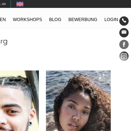
s.de
EN
WORKSHOPS
BLOG
BEWERBUNG
LOGIN
Konta
rg
Social