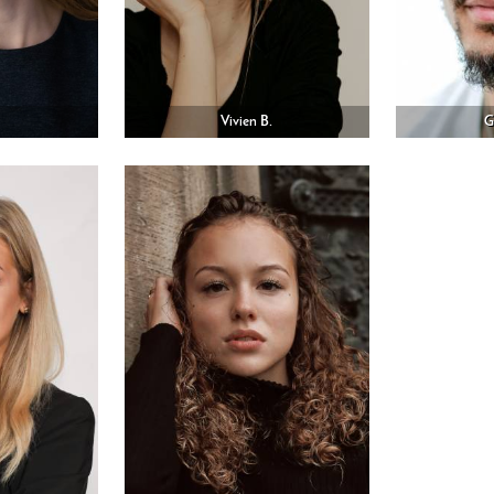
Vivien B.
G