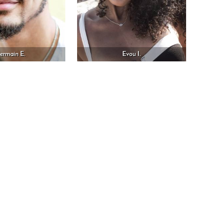
ermain E.
Evou I.