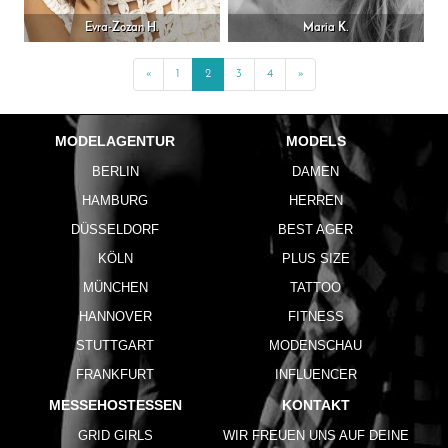
Evra-Zozan H.
Maria K.
«
Previous
1
2
3
4
»
Next
MODELAGENTUR
MODELS
BERLIN
DAMEN
HAMBURG
HERREN
DÜSSELDORF
BEST AGER
KÖLN
PLUS SIZE
MÜNCHEN
TATTOO
HANNOVER
FITNESS
STUTTGART
MODENSCHAU
FRANKFURT
INFLUENCER
MESSEHOSTESSEN
KONTAKT
GRID GIRLS
WIR FREUEN UNS AUF DEINE