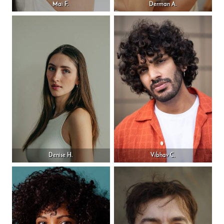
Mai F.
Derman A.
Denise H.
Vibhav C.