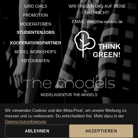
GRID GIRLS
WIR FREUEN UNS AUF DEINE
NACHRICHT!
PROMOTION
EMAIL:
info@the-models.de
MODERATOREN
STUDENTENJOBS
KOOPERATIONSPARTNER
MODEL WORKSHOPS
FOTOGRAFEN
MODELAGENTUR THE-MODELS
Wir verwenden Cookies und den Meta-Pixel, um unsere Werbung zu
IMPRESSUM
AGB
DATENSCHUTZ
messen und zu verbessern. Du entscheidest frei. Mehr dazu in der
NUTZUNGSBEDINGUNGEN
FAQ
GLOSSAR
KARRIERE
Datenschutzerklaerung
.
ABLEHNEN
AKZEPTIEREN
BUCHUNGSANFRAGE
ANRUFEN