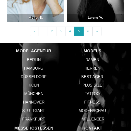
Marion B.
Lorena W.
«
Previous
1
2
3
4
5
6
»
Next
MODELAGENTUR
MODELS
BERLIN
DAMEN
HAMBURG
HERREN
DÜSSELDORF
BEST AGER
KÖLN
PLUS SIZE
MÜNCHEN
TATTOO
HANNOVER
FITNESS
STUTTGART
MODENSCHAU
FRANKFURT
INFLUENCER
MESSEHOSTESSEN
KONTAKT