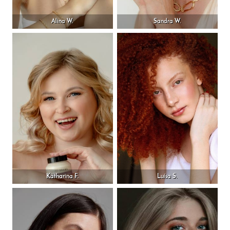
Alina W.
Sandra W.
Katharina F.
Luísa S.