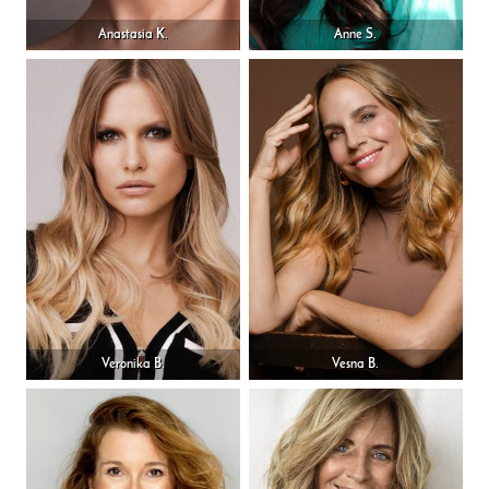
Anastasia K.
Anne S.
Veronika B.
Vesna B.