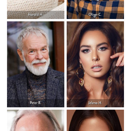
Harald H.
Oliver C.
Peter B.
Jelena H.