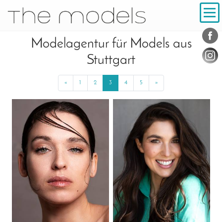
Inhalt
Navigation
Konta
Social
Modelagentur für Models aus
Stuttgart
«
Previous
1
2
3
4
5
»
Next