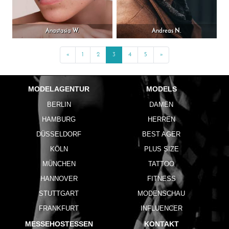
Anastasia W.
Andreas N.
«
Previous
1
2
3
4
5
»
Next
MODELAGENTUR
MODELS
BERLIN
DAMEN
HAMBURG
HERREN
DÜSSELDORF
BEST AGER
KÖLN
PLUS SIZE
MÜNCHEN
TATTOO
HANNOVER
FITNESS
STUTTGART
MODENSCHAU
FRANKFURT
INFLUENCER
MESSEHOSTESSEN
KONTAKT