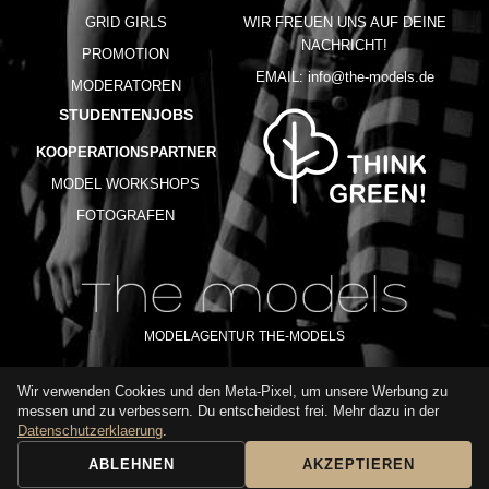
GRID GIRLS
WIR FREUEN UNS AUF DEINE
NACHRICHT!
PROMOTION
EMAIL:
info@the-models.de
MODERATOREN
STUDENTENJOBS
KOOPERATIONSPARTNER
MODEL WORKSHOPS
FOTOGRAFEN
MODELAGENTUR THE-MODELS
Wir verwenden Cookies und den Meta-Pixel, um unsere Werbung zu
IMPRESSUM
AGB
DATENSCHUTZ
messen und zu verbessern. Du entscheidest frei. Mehr dazu in der
NUTZUNGSBEDINGUNGEN
FAQ
GLOSSAR
KARRIERE
Datenschutzerklaerung
.
ABLEHNEN
AKZEPTIEREN
BUCHUNGSANFRAGE
ANRUFEN