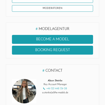
MODERATOREN
#
MODELAGENTUR
BECOME A MODEL
BOOKING REQUEST
#
CONTACT
Alison Steinke
Key Account Manager
+49 521 448 139 08
a.steinke(at)the-models.de