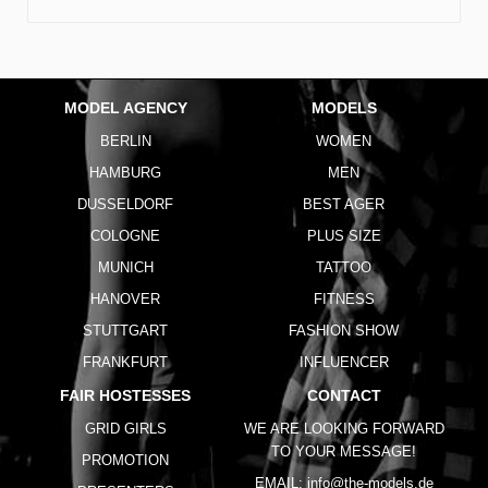
MODEL AGENCY
MODELS
BERLIN
WOMEN
HAMBURG
MEN
DUSSELDORF
BEST AGER
COLOGNE
PLUS SIZE
MUNICH
TATTOO
HANOVER
FITNESS
STUTTGART
FASHION SHOW
FRANKFURT
INFLUENCER
FAIR HOSTESSES
CONTACT
GRID GIRLS
WE ARE LOOKING FORWARD
TO YOUR MESSAGE!
PROMOTION
EMAIL:
info@the-models.de