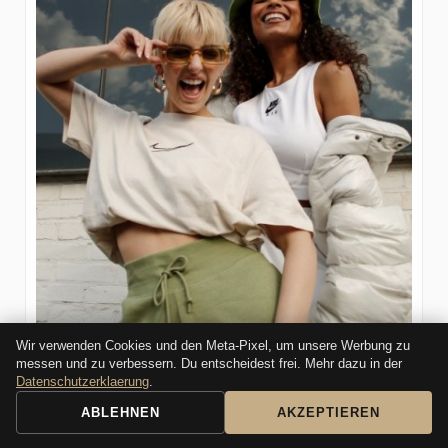
Wir verwenden Cookies und den Meta-Pixel, um unsere Werbung zu
messen und zu verbessern. Du entscheidest frei. Mehr dazu in der
Datenschutzerklaerung
.
ABLEHNEN
AKZEPTIEREN
BOOKING REQUEST
CALL
In diesem Blogartikel zeigen wir dir, wie sich die Branche 2025