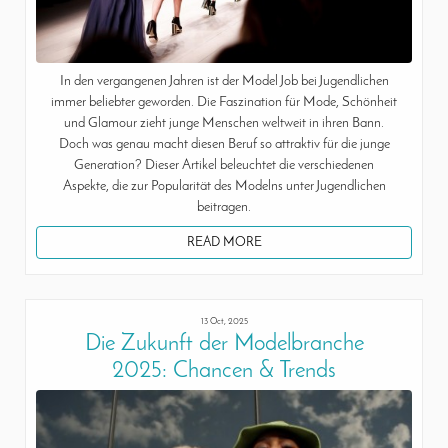
In den vergangenen Jahren ist der Model Job bei Jugendlichen
immer beliebter geworden. Die Faszination für Mode, Schönheit
und Glamour zieht junge Menschen weltweit in ihren Bann.
Doch was genau macht diesen Beruf so attraktiv für die junge
Generation? Dieser Artikel beleuchtet die verschiedenen
Aspekte, die zur Popularität des Modelns unter Jugendlichen
beitragen.
READ MORE
13 Oct, 2025
Die Zukunft der Modelbranche
2025: Chancen & Trends