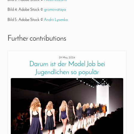
Bild 4: Adobe Stock ©
gromovataya
Bild 5: Adobe Stock ©
Andrii Lysenko
Further contributions
29 May, 2024
Darum ist der Model Job bei
Jugendlichen so populär