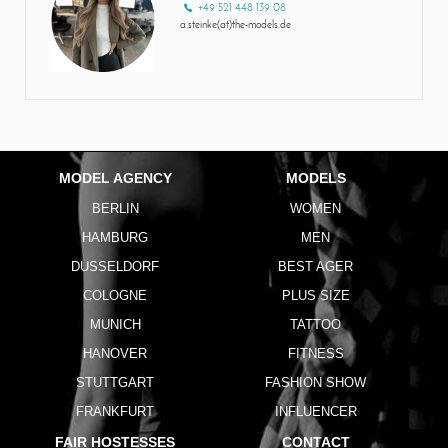
+49 521 448 139 08
a.steinke(at)the-models.de
MODEL AGENCY
MODELS
BERLIN
WOMEN
HAMBURG
MEN
DUSSELDORF
BEST AGER
COLOGNE
PLUS SIZE
MUNICH
TATTOO
HANOVER
FITNESS
STUTTGART
FASHION SHOW
FRANKFURT
INFLUENCER
FAIR HOSTESSES
CONTACT