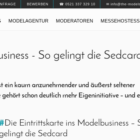
NFRAGE
BEWERBEN
☎ 0521 337 329 10
✉ info@the-model
S
MODELAGENTUR
MODERATOREN
MESSEHOSTESS
usiness - So gelingt die Sedcar
ist ein kaum anzunehmender und äußerst seltener
 gehört schon deutlich mehr Eigeninitiative – und e
#
Die Eintrittskarte ins Modelbusiness – 
gelingt die Sedcard