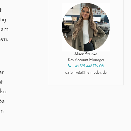
t
tig
inem
nen.
Alison Steinke
Key Account Manager
+49 521 448 139 08
er
a.steinke(at)the-models.de
t
lso
ße
en