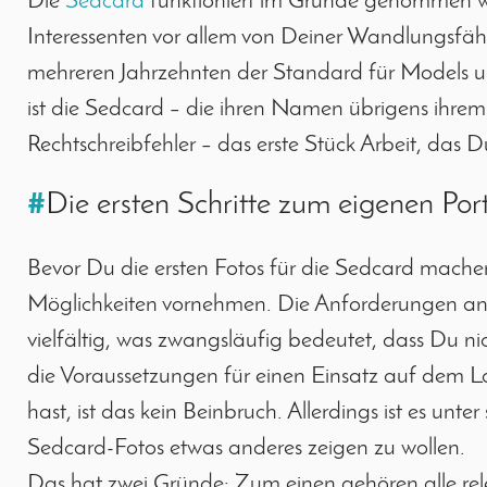
Die
Sedcard
funktioniert im Grunde genommen w
Interessenten vor allem von Deiner Wandlungsfähig
mehreren Jahrzehnten der Standard für Models und
ist die Sedcard – die ihren Namen übrigens ihre
Rechtschreibfehler – das erste Stück Arbeit, das 
#
Die ersten Schritte zum eigenen Port
Bevor Du die ersten Fotos für die Sedcard machen l
Möglichkeiten vornehmen. Die Anforderungen an
vielfältig, was zwangsläufig bedeutet, dass Du ni
die Voraussetzungen für einen Einsatz auf dem Lau
hast, ist das kein Beinbruch. Allerdings ist es un
Sedcard-Fotos etwas anderes zeigen zu wollen.
Das hat zwei Gründe: Zum einen gehören alle re