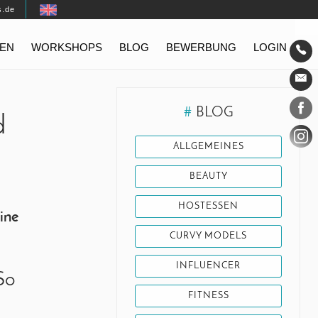
s.de
EN
WORKSHOPS
BLOG
BEWERBUNG
LOGIN
Konta
Social
#
BLOG
d
ALLGEMEINES
BEAUTY
HOSTESSEN
ine
CURVY MODELS
INFLUENCER
So
FITNESS