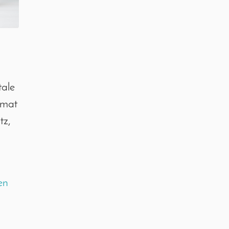
tale
rmat
tz,
en