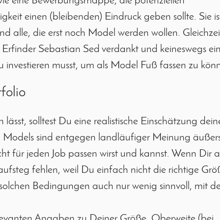
ie eine Bewerbungsmappe, die potenziellen
keit einen (bleibenden) Eindruck geben sollte. Sie is
 alle, die erst noch Model werden wollen. Gleichzei
m Erfinder Sebastian Sed verdankt und keineswegs e
Du investieren musst, um als Model Fuß fassen zu kön
folio
ässt, solltest Du eine realistische Einschätzung dein
 Models sind entgegen landläufiger Meinung äußers
cht für jeden Job passen wirst und kannst. Wenn Dir a
fsteg fehlen, weil Du einfach nicht die richtige Grö
ter solchen Bedingungen auch nur wenig sinnvoll, mit d
levanten Angaben zu Deiner Größe, Oberweite (bei