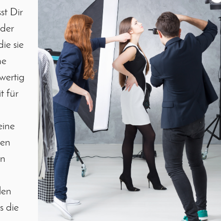
st Dir
lder
ie sie
ne
wertig
t für
eine
ten
en
len
s die