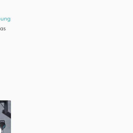
bung
das