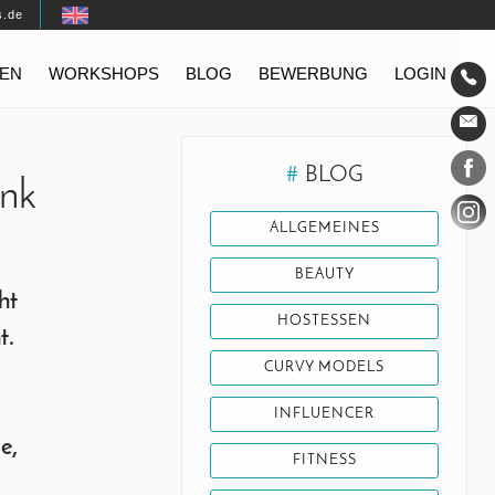
s.de
EN
WORKSHOPS
BLOG
BEWERBUNG
LOGIN
Konta
Social
#
BLOG
enk
ALLGEMEINES
BEAUTY
ht
HOSTESSEN
t.
CURVY MODELS
INFLUENCER
e,
FITNESS