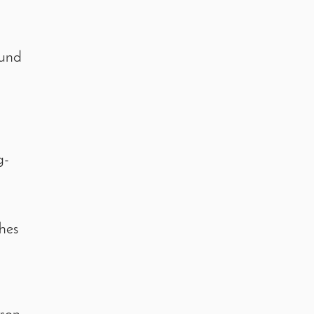
 und
g-
hes