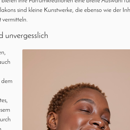
en bieten ihre Parfümkreationen eine breite Auswahl fü
akons sind kleine Kunstwerke, die ebenso wie der Inh
 vermitteln.
d unvergesslich
en,
 auch
n dem
es,
iesem
durch
n