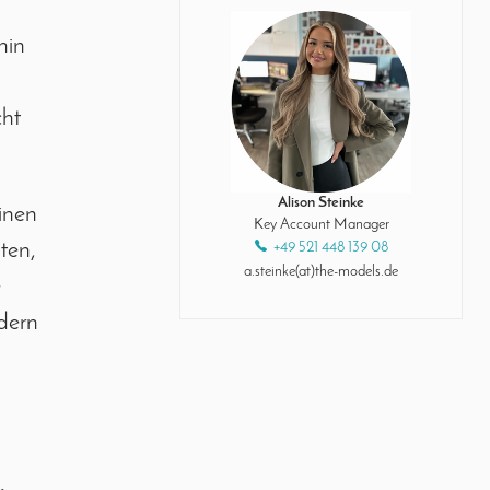
d
hin
cht
Alison Steinke
inen
Key Account Manager
ten,
+49 521 448 139 08
a.steinke(at)the-models.de
e
dern