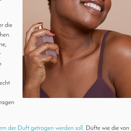
er die
hen.
me,
r
n
echt
tragen
em der Duft getragen werden soll
. Düfte wie die von