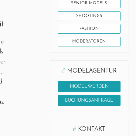
SENIOR MODELS
SHOOTINGS
it
FASHION
re
MODERATOREN
ls
ren
#
MODELAGENTUR
,
d
MODEL WERDEN
BUCHUNGSANFRAGE
nz
#
KONTAKT