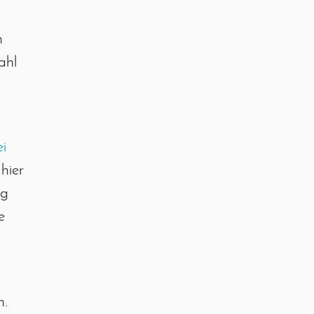
n
ahl
ei
hier
ng
e
n.