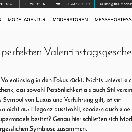
NFRAGE
BEWERBEN
☎ 0521 337 329 10
✉ info@the-model
S
MODELAGENTUR
MODERATOREN
MESSEHOSTESS
perfekten Valentinstagsgesch
Valentinstag in den Fokus rückt. Nichts unterstreic
henk, das sowohl Persönlichkeit als auch Stil verein
 Symbol von Luxus und Verführung gilt, ist ein
üm nicht nur Eleganz ausstrahlt, sondern auch eine
upermodels besitzt? Genau hier schließen sich Mod
vergesslichen Symbiose zusammen.