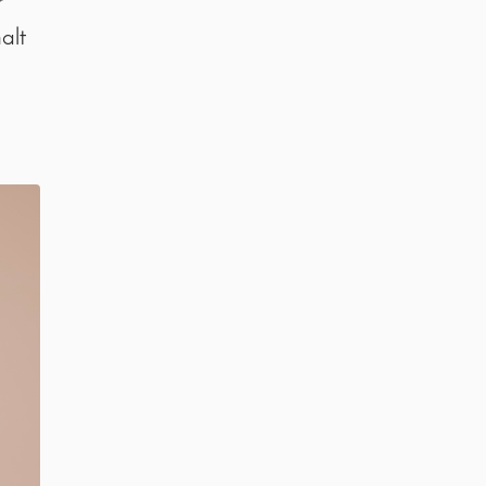
r
alt