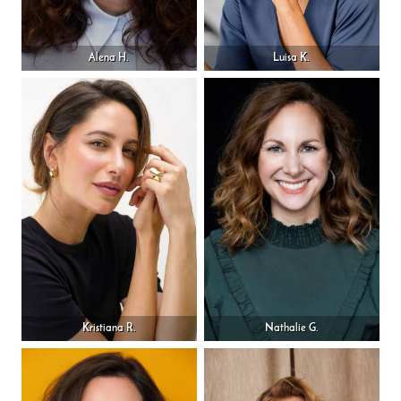
Alena H.
Luisa K.
Kristiana R.
Nathalie G.