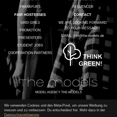
FRANKFURT
INFLUENCER
FAIR HOSTESSES
CONTACT
GRID GIRLS
WE ARE LOOKING FORWARD
TO YOUR MESSAGE!
PROMOTION
EMAIL:
info@the-models.de
PRESENTERS
STUDENT JOBS
COOPERATION PARTNERS
MODEL AGENCY THE-MODELS
Wir verwenden Cookies und den Meta-Pixel, um unsere Werbung zu
IMPRINT
GTC
PRIVACY POLICY
TERMS OF USE
FAQ
messen und zu verbessern. Du entscheidest frei. Mehr dazu in der
GLOSSARY
Datenschutzerklaerung
.