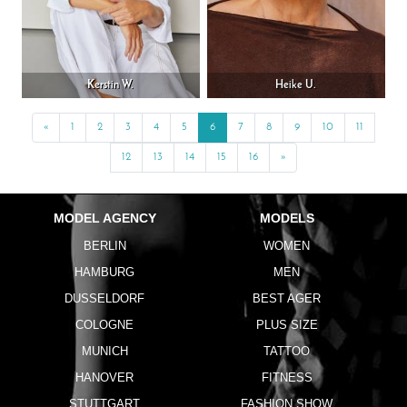
Kerstin W.
Heike U.
«
Previous
1
2
3
4
5
6
7
8
9
10
11
12
13
14
15
16
»
Next
MODEL AGENCY
MODELS
BERLIN
WOMEN
HAMBURG
MEN
DUSSELDORF
BEST AGER
COLOGNE
PLUS SIZE
MUNICH
TATTOO
HANOVER
FITNESS
STUTTGART
FASHION SHOW