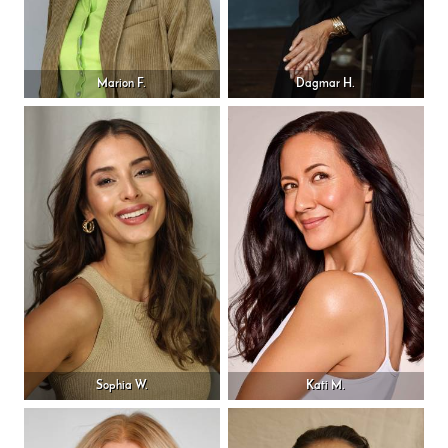
Marion F.
Dagmar H.
Sophia W.
Kati M.