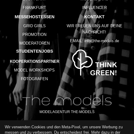
FRANKFURT
INFLUENCER
MESSEHOSTESSEN
KONTAKT
GRID GIRLS
WIR FREUEN UNS AUF DEINE
NACHRICHT!
PROMOTION
EMAIL:
info@the-models.de
MODERATOREN
STUDENTENJOBS
KOOPERATIONSPARTNER
MODEL WORKSHOPS
FOTOGRAFEN
MODELAGENTUR THE-MODELS
Wir verwenden Cookies und den Meta-Pixel, um unsere Werbung zu
IMPRESSUM
AGB
DATENSCHUTZ
messen und zu verbessern. Du entscheidest frei. Mehr dazu in der