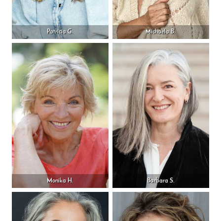
Patricia G.
Michaela B.
Monika H.
Barbara S.