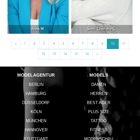
Anna W.
Steffi Charlotte C.
«
Previous
1
2
3
4
5
6
7
8
9
10
11
12
13
14
15
16
»
Next
MODELAGENTUR
MODELS
BERLIN
DAMEN
HAMBURG
HERREN
DÜSSELDORF
BEST AGER
KÖLN
PLUS SIZE
MÜNCHEN
TATTOO
HANNOVER
FITNESS
STUTTGART
MODENSCHAU