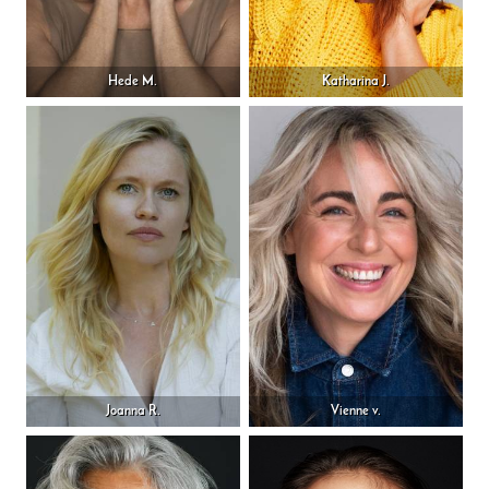
Hede M.
Katharina J.
Joanna R.
Vienne v.