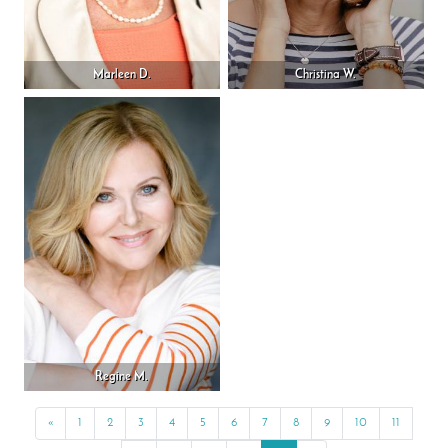
Marleen D.
Christina W.
Regine M.
«
Previous
1
2
3
4
5
6
7
8
9
10
11