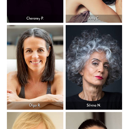
Cheroney P.
Amy C.
Olga R.
Silvina N.