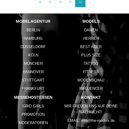
12
13
14
15
16
»
Next
MODELAGENTUR
MODELS
BERLIN
DAMEN
HAMBURG
HERREN
DÜSSELDORF
BEST AGER
KÖLN
PLUS SIZE
MÜNCHEN
TATTOO
HANNOVER
FITNESS
STUTTGART
MODENSCHAU
FRANKFURT
INFLUENCER
MESSEHOSTESSEN
KONTAKT
GRID GIRLS
WIR FREUEN UNS AUF DEINE
NACHRICHT!
PROMOTION
EMAIL:
info@the-models.de
MODERATOREN