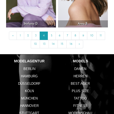
Stefanie D.
Anna B.
«
Previous
1
2
3
4
5
6
7
8
9
10
11
12
13
14
15
16
»
Next
MODELAGENTUR
MODELS
BERLIN
DAMEN
HAMBURG
HERREN
DÜSSELDORF
BEST AGER
KÖLN
PLUS SIZE
MÜNCHEN
TATTOO
HANNOVER
FITNESS
STUTTGART
MODENSCHAU