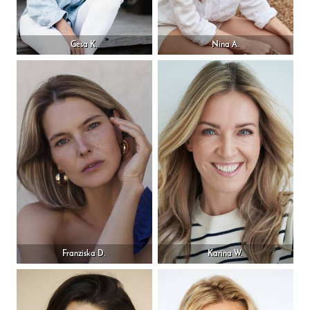
Gesa K.
Nina A.
Franziska D.
Karina W.