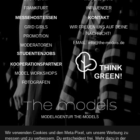
FRANKFURT
INFLUENCER
MESSEHOSTESSEN
KONTAKT
GRID GIRLS
WIR FREUEN UNS AUF DEINE
NACHRICHT!
PROMOTION
EMAIL:
info@the-models.de
MODERATOREN
STUDENTENJOBS
KOOPERATIONSPARTNER
MODEL WORKSHOPS
FOTOGRAFEN
MODELAGENTUR THE-MODELS
Wir verwenden Cookies und den Meta-Pixel, um unsere Werbung zu
IMPRESSUM
AGB
DATENSCHUTZ
messen und zu verbessern. Du entscheidest frei. Mehr dazu in der