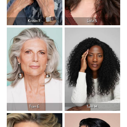
Kirsten F.
Lolle S.
Tijen E.
Tumi M.