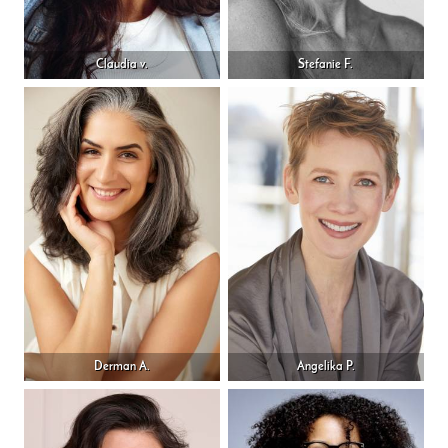
Claudia v.
Stefanie F.
Derman A.
Angelika P.