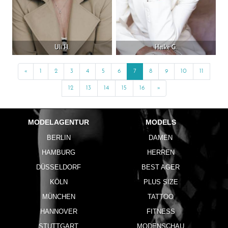
Uli H.
Heike G.
«
Previous
1
2
3
4
5
6
7
8
9
10
11
12
13
14
15
16
»
Next
MODELAGENTUR
MODELS
BERLIN
DAMEN
HAMBURG
HERREN
DÜSSELDORF
BEST AGER
KÖLN
PLUS SIZE
MÜNCHEN
TATTOO
HANNOVER
FITNESS
STUTTGART
MODENSCHAU