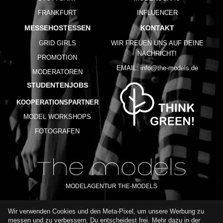
FRANKFURT
INFLUENCER
MESSEHOSTESSEN
KONTAKT
GRID GIRLS
WIR FREUEN UNS AUF DEINE
NACHRICHT!
PROMOTION
EMAIL:
info@the-models.de
MODERATOREN
STUDENTENJOBS
KOOPERATIONSPARTNER
MODEL WORKSHOPS
FOTOGRAFEN
MODELAGENTUR THE-MODELS
Wir verwenden Cookies und den Meta-Pixel, um unsere Werbung zu
IMPRESSUM
AGB
DATENSCHUTZ
messen und zu verbessern. Du entscheidest frei. Mehr dazu in der