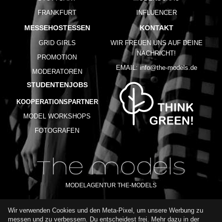
FRANKFURT
INFLUENCER
MESSEHOSTESSEN
KONTAKT
GRID GIRLS
WIR FREUEN UNS AUF DEINE
NACHRICHT!
PROMOTION
EMAIL:
info@the-models.de
MODERATOREN
STUDENTENJOBS
KOOPERATIONSPARTNER
MODEL WORKSHOPS
FOTOGRAFEN
MODELAGENTUR THE-MODELS
Wir verwenden Cookies und den Meta-Pixel, um unsere Werbung zu
IMPRESSUM
AGB
DATENSCHUTZ
messen und zu verbessern. Du entscheidest frei. Mehr dazu in der