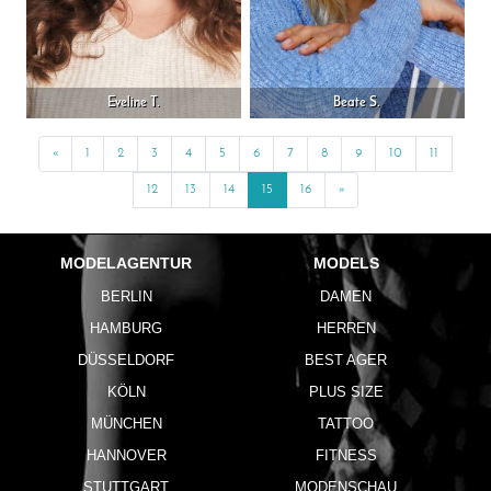
Eveline T.
Beate S.
«
Previous
1
2
3
4
5
6
7
8
9
10
11
12
13
14
15
16
»
Next
MODELAGENTUR
MODELS
BERLIN
DAMEN
HAMBURG
HERREN
DÜSSELDORF
BEST AGER
KÖLN
PLUS SIZE
MÜNCHEN
TATTOO
HANNOVER
FITNESS
STUTTGART
MODENSCHAU