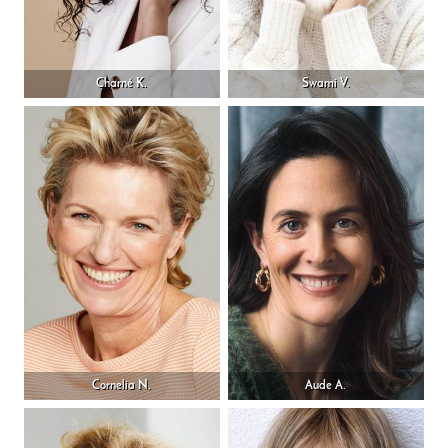
Charné K.
Swami V.
Cornelia N.
Aude A.