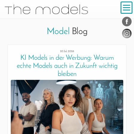
Inhalt
Navigation
Konta
Social
Model
Blog
20 Jul, 2026
KI Models in der Werbung: Warum
echte Models auch in Zukunft wichtig
bleiben