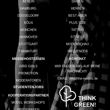
BERLIN
DAMEN
HAMBURG
HERREN
DÜSSELDORF
BEST AGER
KÖLN
PLUS SIZE
MÜNCHEN
TATTOO
HANNOVER
FITNESS
STUTTGART
MODENSCHAU
FRANKFURT
INFLUENCER
MESSEHOSTESSEN
KONTAKT
GRID GIRLS
WIR FREUEN UNS AUF DEINE
NACHRICHT!
PROMOTION
EMAIL:
info@the-models.de
MODERATOREN
STUDENTENJOBS
KOOPERATIONSPARTNER
MODEL WORKSHOPS
FOTOGRAFEN