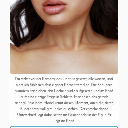
Du stehst vor der Kamera, das Licht ist gesetzt, alle warten, und
plötzlich fühlt sich dein eigener Körper fremd an. Die Schultern
wandern nach oben, das Lächeln wirkt aufgesetzt, und im Kopf
läuft eine einzige Frage in Schleife: Mache ich das gerade
richtig? Fast jedes Model kennt diesen Moment, auch die, deren
Bilder später völlig mühelos aussehen. Der entscheidende
Unterschied liegt dabei selten im Gesicht oder in der Figur. Er
liegt im Kopf.