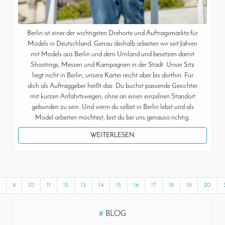
Berlin ist einer der wichtigsten Drehorte und Auftragsmärkte für
Models in Deutschland. Genau deshalb arbeiten wir seit Jahren
mit Models aus Berlin und dem Umland und besetzen damit
Shootings, Messen und Kampagnen in der Stadt. Unser Sitz
liegt nicht in Berlin, unsere Kartei reicht aber bis dorthin. Für
dich als Auftraggeber heißt das: Du buchst passende Gesichter
mit kurzen Anfahrtswegen, ohne an einen einzelnen Standort
gebunden zu sein. Und wenn du selbst in Berlin lebst und als
Model arbeiten möchtest, bist du bei uns genauso richtig.
WEITERLESEN
9
10
11
12
13
14
15
16
17
18
19
20
#
BLOG