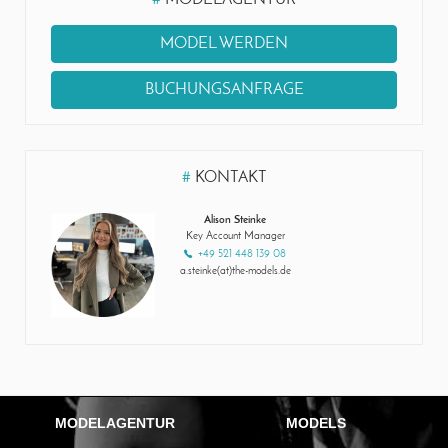
MODEL WERDEN
BUCHUNGSANFRAGE
#
KONTAKT
Alison Steinke
Key Account Manager
+49 521 448 139 08
a.steinke(at)the-models.de
MODELAGENTUR
MODELS