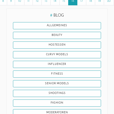
8
9
10
11
12
13
14
15
16
17
18
19
20
#
BLOG
ALLGEMEINES
BEAUTY
HOSTESSEN
CURVY MODELS
INFLUENCER
FITNESS
SENIOR MODELS
SHOOTINGS
FASHION
MODERATOREN