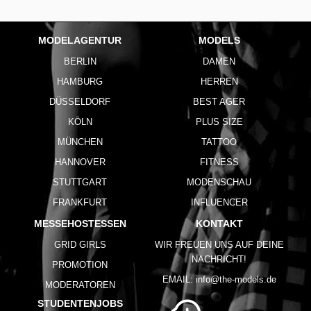
MODELAGENTUR
MODELS
BERLIN
DAMEN
HAMBURG
HERREN
DÜSSELDORF
BEST AGER
KÖLN
PLUS SIZE
MÜNCHEN
TATTOO
HANNOVER
FITNESS
STUTTGART
MODENSCHAU
FRANKFURT
INFLUENCER
MESSEHOSTESSEN
KONTAKT
GRID GIRLS
WIR FREUEN UNS AUF DEINE
NACHRICHT!
PROMOTION
EMAIL:
info@the-models.de
MODERATOREN
STUDENTENJOBS