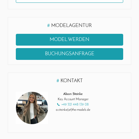
#
MODELAGENTUR
MODEL WERDEN
BUCHUNGSANFRAGE
#
KONTAKT
Alison Steinke
Key Account Manager
+49 521 448 139 08
a.steinke(at)the-models.de