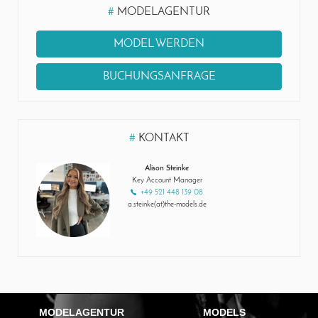
#
MODELAGENTUR
MODEL WERDEN
BUCHUNGSANFRAGE
#
KONTAKT
Alison Steinke
Key Account Manager
+49 521 448 139 08
a.steinke(at)the-models.de
MODELAGENTUR
MODELS