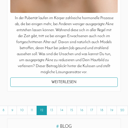
In der Pubertät laufen im Körper zahlreiche hormonelle Prozesse
ab, die bei einigen mehr, bei Anderen weniger ausgeprägte Akne
entstehen lassen können. Während diese sich in aller Regel mit
der Zeit gibt, tritt sie bei einigen Erwachsenen auch noch im
fortgeschrittenen Alter auf. Davon sind natürlich auch Models
betroffen, deren Haut bei jedem Job gesund und strahlend
aussehen soll. Was sind die Ursachen und was kannst Du tun,
um ausgeprägte Akne zu reduzieren und Dein Hautbild zu
verfeinern? Dieser Beitrag blickt hinter die Kulissen und stellt
mögliche Lösungsansätze vor.
WEITERLESEN
8
9
10
11
12
13
14
15
16
17
18
19
20
#
BLOG