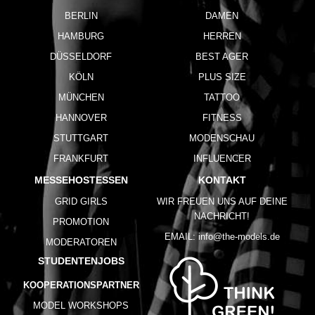
BERLIN
DAMEN
HAMBURG
HERREN
DÜSSELDORF
BEST AGER
KÖLN
PLUS SIZE
MÜNCHEN
TATTOO
HANNOVER
FITNESS
STUTTGART
MODENSCHAU
FRANKFURT
INFLUENCER
MESSEHOSTESSEN
KONTAKT
GRID GIRLS
WIR FREUEN UNS AUF DEINE
NACHRICHT!
PROMOTION
EMAIL:
info@the-models.de
MODERATOREN
STUDENTENJOBS
KOOPERATIONSPARTNER
MODEL WORKSHOPS