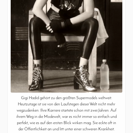
Gigi Hadid gehört zu den größten Supermodels weltweit.
Heutzutage ist sie von den Laufstegen dieser Welt nicht mehr
wegzudenken. Ihre Karriere startete schon mit zwei Jahren. Auf
ihrem Weg in die Modewelt, war es nicht immer so einfach und
perfekt, wie es auf den ersten Blick wirken mag. Sie eckte oft in
der Öffentlichkeit an und litt unter einer schweren Krankheit.