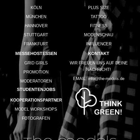
KÖLN
PLUS SIZE
MÜNCHEN
TATTOO
HANNOVER
FITNESS
STUTTGART
MODENSCHAU
FRANKFURT
INFLUENCER
MESSEHOSTESSEN
KONTAKT
GRID GIRLS
WIR FREUEN UNS AUF DEINE
NACHRICHT!
PROMOTION
EMAIL:
info@the-models.de
MODERATOREN
STUDENTENJOBS
KOOPERATIONSPARTNER
MODEL WORKSHOPS
FOTOGRAFEN