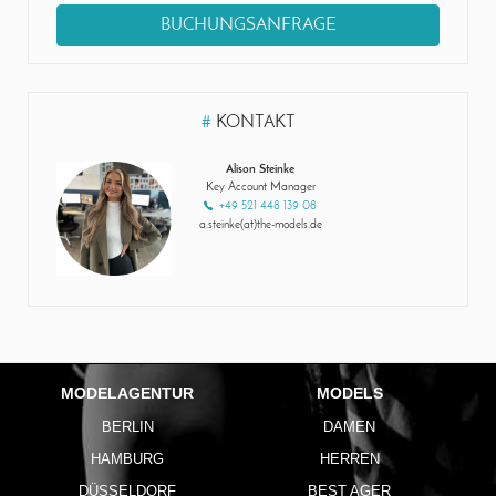
BUCHUNGSANFRAGE
#
KONTAKT
Alison Steinke
Key Account Manager
+49 521 448 139 08
a.steinke(at)the-models.de
MODELAGENTUR
MODELS
BERLIN
DAMEN
HAMBURG
HERREN
DÜSSELDORF
BEST AGER