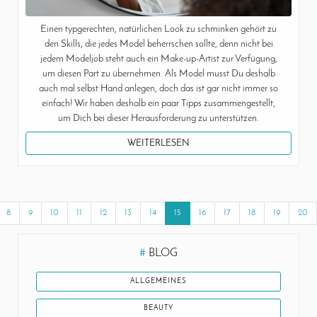
Einen typgerechten, natürlichen Look zu schminken gehört zu
den Skills, die jedes Model beherrschen sollte, denn nicht bei
jedem Modeljob steht auch ein Make-up-Artist zur Verfügung,
um diesen Part zu übernehmen. Als Model musst Du deshalb
auch mal selbst Hand anlegen, doch das ist gar nicht immer so
einfach! Wir haben deshalb ein paar Tipps zusammengestellt,
um Dich bei dieser Herausforderung zu unterstützen.
WEITERLESEN
8
9
10
11
12
13
14
15
16
17
18
19
20
#
BLOG
ALLGEMEINES
BEAUTY