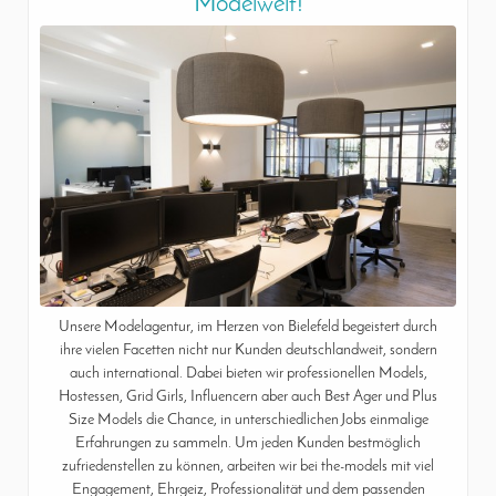
Modelwelt!
Unsere Modelagentur, im Herzen von Bielefeld begeistert durch
ihre vielen Facetten nicht nur Kunden deutschlandweit, sondern
auch international. Dabei bieten wir professionellen Models,
Hostessen, Grid Girls, Influencern aber auch Best Ager und Plus
Size Models die Chance, in unterschiedlichen Jobs einmalige
Erfahrungen zu sammeln. Um jeden Kunden bestmöglich
zufriedenstellen zu können, arbeiten wir bei the-models mit viel
Engagement, Ehrgeiz, Professionalität und dem passenden