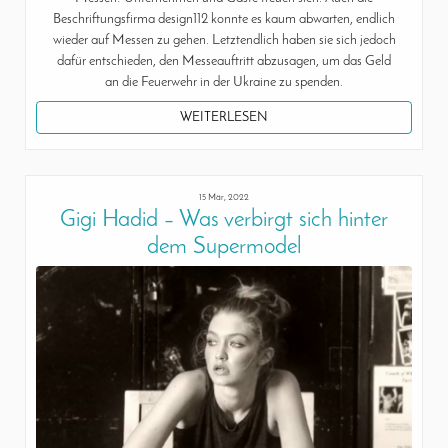
Beschriftungsfirma design112 konnte es kaum abwarten, endlich
wieder auf Messen zu gehen. Letztendlich haben sie sich jedoch
dafür entschieden, den Messeauftritt abzusagen, um das Geld
an die Feuerwehr in der Ukraine zu spenden.
WEITERLESEN
15 Mär, 2022
Gigi Hadid – Was verbirgt sich hinter
dem Supermodel