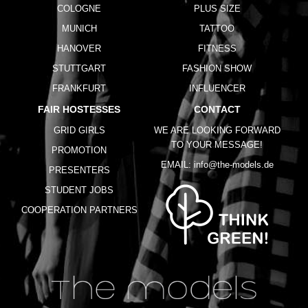
COLOGNE
PLUS SIZE
MUNICH
TATTOO
HANOVER
FITNESS
STUTTGART
FASHION SHOW
FRANKFURT
INFLUENCER
FAIR HOSTESSES
CONTACT
GRID GIRLS
WE ARE LOOKING FORWARD
TO YOUR MESSAGE!
PROMOTION
EMAIL:
info@the-models.de
PRESENTERS
STUDENT JOBS
COOPERATION PARTNERS