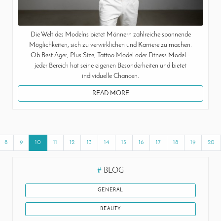
Die Welt des Modelns bietet Männern zahlreiche spannende
Möglichkeiten, sich zu verwirklichen und Karriere zu machen.
Ob Best Ager, Plus Size, Tattoo Model oder Fitness Model –
jeder Bereich hat seine eigenen Besonderheiten und bietet
individuelle Chancen.
READ MORE
8
9
10
11
12
13
14
15
16
17
18
19
20
#
BLOG
GENERAL
BEAUTY