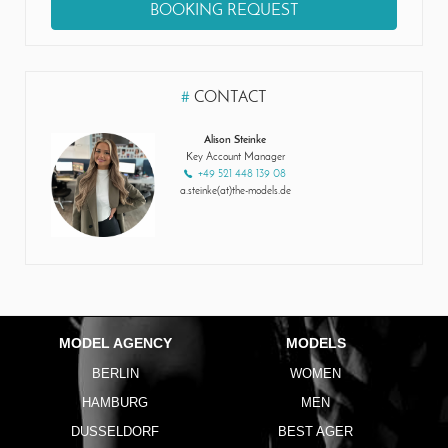
BOOKING REQUEST
#
CONTACT
Alison Steinke
Key Account Manager
+49 521 448 139 08
a.steinke(at)the-models.de
MODEL AGENCY
MODELS
BERLIN
WOMEN
HAMBURG
MEN
DUSSELDORF
BEST AGER