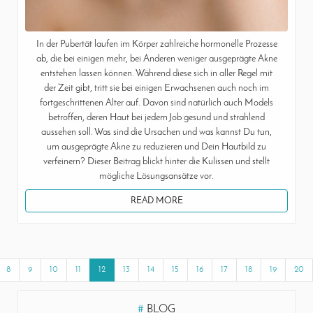
In der Pubertät laufen im Körper zahlreiche hormonelle Prozesse
ab, die bei einigen mehr, bei Anderen weniger ausgeprägte Akne
entstehen lassen können. Während diese sich in aller Regel mit
der Zeit gibt, tritt sie bei einigen Erwachsenen auch noch im
fortgeschrittenen Alter auf. Davon sind natürlich auch Models
betroffen, deren Haut bei jedem Job gesund und strahlend
aussehen soll. Was sind die Ursachen und was kannst Du tun,
um ausgeprägte Akne zu reduzieren und Dein Hautbild zu
verfeinern? Dieser Beitrag blickt hinter die Kulissen und stellt
mögliche Lösungsansätze vor.
READ MORE
8
9
10
11
12
13
14
15
16
17
18
19
20
#
BLOG