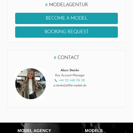
#
MODELAGENTUR
BECOME A MODEL
BOOKING REQUEST
#
CONTACT
Alison Steinke
Key Account Manager
+49 521 448 139 08
a.steinke(at)the-models.de
MODEL AGENCY
MODELS