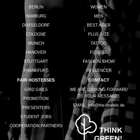
BERLIN
WOMEN
HAMBURG
MEN
DUSSELDORF
BEST AGER
COLOGNE
PLUS SIZE
MUNICH
TATTOO
HANOVER
FITNESS
STUTTGART
FASHION SHOW
FRANKFURT
INFLUENCER
FAIR HOSTESSES
CONTACT
GRID GIRLS
WE ARE LOOKING FORWARD
TO YOUR MESSAGE!
PROMOTION
EMAIL:
info@the-models.de
PRESENTERS
STUDENT JOBS
COOPERATION PARTNERS