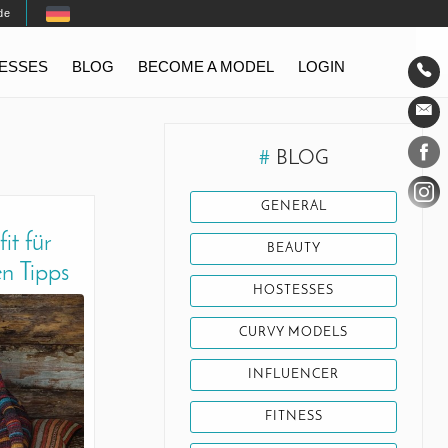
de
TESSES
BLOG
BECOME A MODEL
LOGIN
Conta
Social
#
BLOG
GENERAL
it für
BEAUTY
en Tipps
HOSTESSES
CURVY MODELS
INFLUENCER
FITNESS