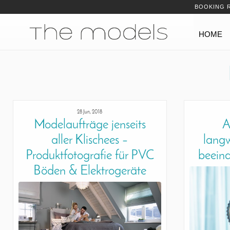
Inhalt
Navigation
BOOKING 
Navigation
HOME
28 Jun, 2018
Modelaufträge jenseits
A
aller Klischees –
langw
Produktfotografie für PVC
beeind
Böden & Elektrogeräte