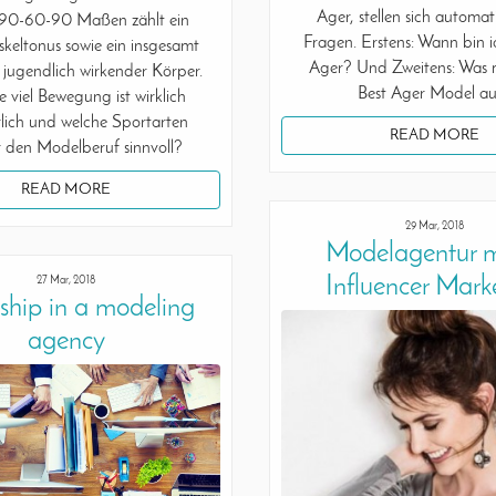
Ager, stellen sich automat
 90-60-90 Maßen zählt ein
Fragen. Erstens: Wann bin i
keltonus sowie ein insgesamt
Ager? Und Zweitens: Was 
 jugendlich wirkender Körper.
Best Ager Model a
e viel Bewegung ist wirklich
rlich und welche Sportarten
READ MORE
r den Modelberuf sinnvoll?
READ MORE
29 Mar, 2018
Modelagentur m
Influencer Mark
27 Mar, 2018
nship in a modeling
agency