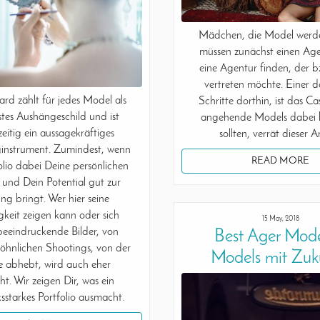
Mädchen, die Model werde
müssen zunächst einen Ag
eine Agentur finden, der bz
vertreten möchte. Einer d
rd zählt für jedes Model als
Schritte dorthin, ist das Ca
stes Aushängeschild und ist
angehende Models dabei 
zeitig ein aussagekräftiges
sollten, verrät dieser Ar
instrument. Zumindest, wenn
READ MORE
olio dabei Deine persönlichen
 und Dein Potential gut zur
ng bringt. Wer hier seine
tigkeit zeigen kann oder sich
15 May, 2018
beeindruckende Bilder, von
Best Ager Mode
hnlichen Shootings, von der
Models mit Zuk
 abhebt, wird auch eher
t. Wir zeigen Dir, was ein
sstarkes Portfolio ausmacht.