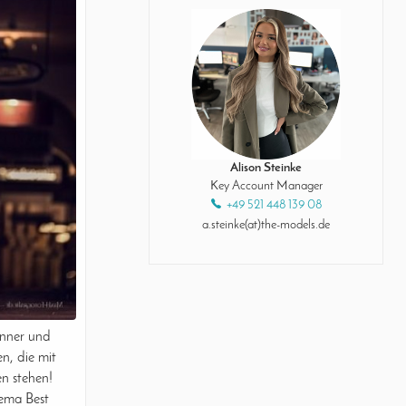
Alison Steinke
Key Account Manager
+49 521 448 139 08
a.steinke(at)the-models.de
änner und
en, die mit
n stehen!
ema Best