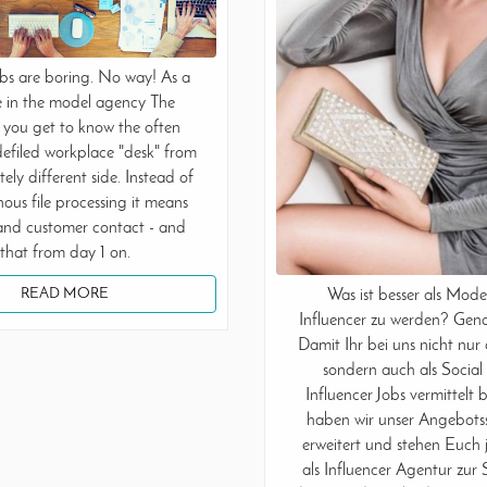
obs are boring. No way! As a
e in the model agency The
you get to know the often
defiled workplace "desk" from
ely different side. Instead of
us file processing it means
 and customer contact - and
that from day 1 on.
READ MORE
Was ist besser als Mode
Influencer zu werden? Gena
Damit Ihr bei uns nicht nur
sondern auch als Socia
Influencer Jobs vermittelt
haben wir unser Angebot
erweitert und stehen Euch 
als Influencer Agentur zur 