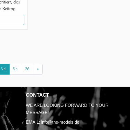
fitiert, das
m Beitrag.
24
25
26
»
CONTACT
WE ARE LOOKING FORWARD TO YOUR
MESSAGE!
EMAIL:
info@the-models.de