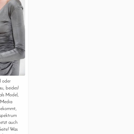
l oder
u, beides!
 als Model,
l Media
 bekommt,
sspektrum
jetzt auch
Seite! Was