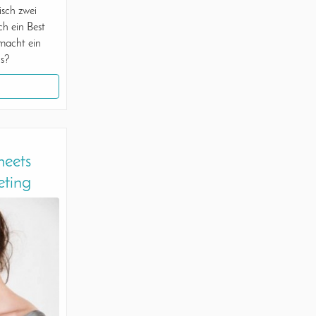
isch zwei
ch ein Best
macht ein
us?
eets
eting