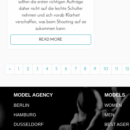
sollten die ersten richtigen Aufträge
daher nicht auf die leichte Schulter
nehmen und sich vorab Klarheit
verschaffen, was beim Shooting auf sie
zukommen kann.
READ MORE
«
1
2
3
4
5
6
7
8
9
10
11
12
MODEL AGENCY
MODELS
BERLIN
WOMEN
HAMBURG
MEN
DUSSELDORF
BEST AGER