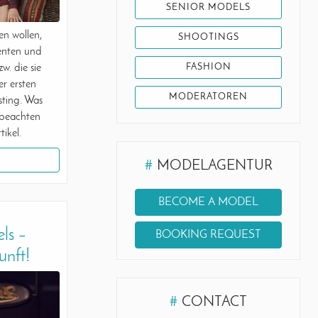
SENIOR MODELS
n wollen,
SHOOTINGS
enten und
w. die sie
FASHION
er ersten
MODERATOREN
sting. Was
beachten
tikel.
#
MODELAGENTUR
BECOME A MODEL
ls –
BOOKING REQUEST
unft!
#
CONTACT