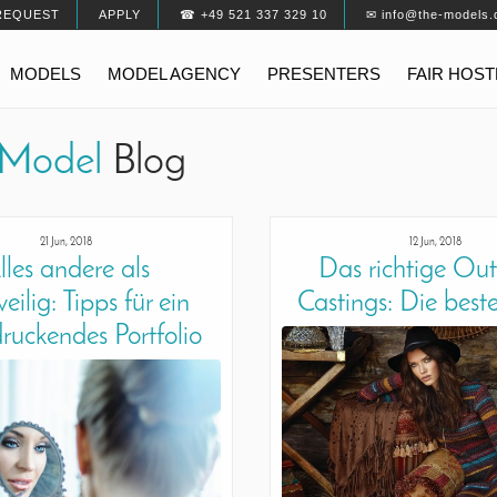
REQUEST
APPLY
☎ +49 521 337 329 10
✉ info@the-models.
MODELS
MODEL AGENCY
PRESENTERS
FAIR HOS
Model
Blog
21 Jun, 2018
12 Jun, 2018
lles andere als
Das richtige Outf
eilig: Tipps für ein
Castings: Die best
ruckendes Portfolio