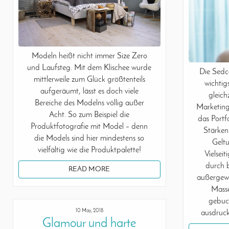
Modeln heißt nicht immer Size Zero
und Laufsteg. Mit dem Klischee wurde
Die Sedca
mittlerweile zum Glück größtenteils
wichtig
aufgeräumt, lässt es doch viele
gleich
Bereiche des Modelns völlig außer
Marketing
Acht. So zum Beispiel die
das Portf
Produktfotografie mit Model – denn
Stärken
die Models sind hier mindestens so
Geltu
vielfältig wie die Produktpalette!
Vielsei
durch 
READ MORE
außergewö
Masse
gebuch
10 May, 2018
ausdruck
Glamour und harte