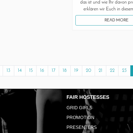
das ist und wie Ihr davon pro
erklären wir Euch in diese
READ MORE
13
14
15
16
17
18
19
20
21
22
23
FAIR HOSTESSES
GRID GIRLS
PROMOTION
PRESENTERS