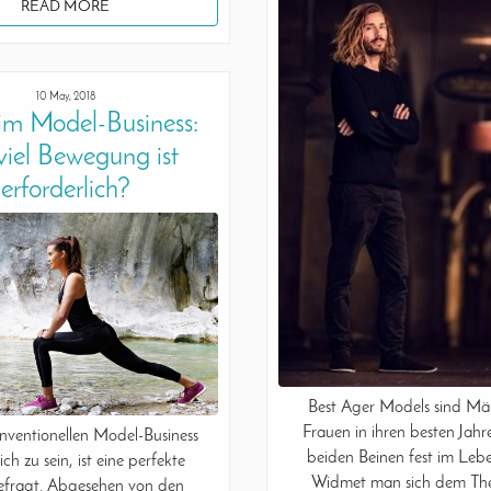
READ MORE
10 May, 2018
im Model-Business:
iel Bewegung ist
erforderlich?
Best Ager Models sind M
Frauen in ihren besten Jahr
ventionellen Model-Business
beiden Beinen fest im Lebe
ich zu sein, ist eine perfekte
Widmet man sich dem Th
efragt. Abgesehen von den