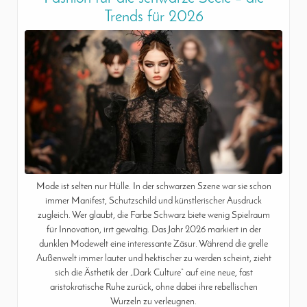
Trends für 2026
Mode ist selten nur Hülle. In der schwarzen Szene war sie schon
immer Manifest, Schutzschild und künstlerischer Ausdruck
zugleich. Wer glaubt, die Farbe Schwarz biete wenig Spielraum
für Innovation, irrt gewaltig. Das Jahr 2026 markiert in der
dunklen Modewelt eine interessante Zäsur. Während die grelle
Außenwelt immer lauter und hektischer zu werden scheint, zieht
sich die Ästhetik der „Dark Culture“ auf eine neue, fast
aristokratische Ruhe zurück, ohne dabei ihre rebellischen
Wurzeln zu verleugnen.