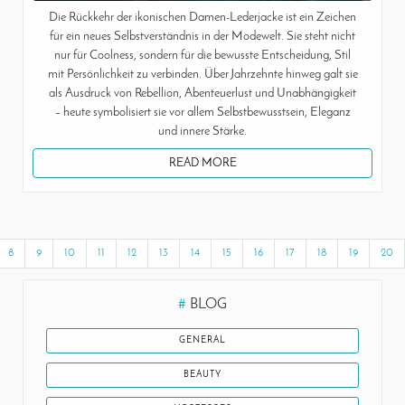
Die Rückkehr der ikonischen Damen-Lederjacke ist ein Zeichen
für ein neues Selbstverständnis in der Modewelt. Sie steht nicht
nur für Coolness, sondern für die bewusste Entscheidung, Stil
mit Persönlichkeit zu verbinden. Über Jahrzehnte hinweg galt sie
als Ausdruck von Rebellion, Abenteuerlust und Unabhängigkeit
– heute symbolisiert sie vor allem Selbstbewusstsein, Eleganz
und innere Stärke.
READ MORE
8
9
10
11
12
13
14
15
16
17
18
19
20
#
BLOG
GENERAL
BEAUTY