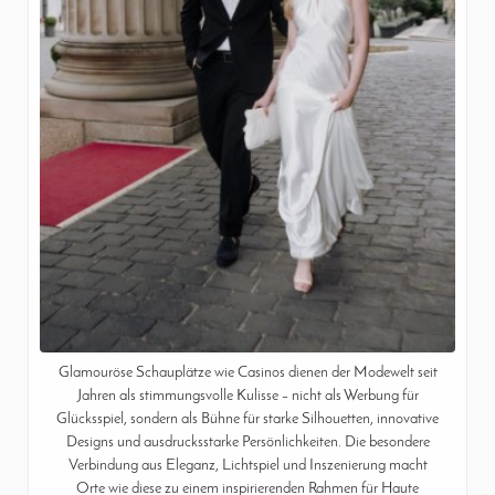
Glamouröse Schauplätze wie Casinos dienen der Modewelt seit
Jahren als stimmungsvolle Kulisse – nicht als Werbung für
Glücksspiel, sondern als Bühne für starke Silhouetten, innovative
Designs und ausdrucksstarke Persönlichkeiten. Die besondere
Verbindung aus Eleganz, Lichtspiel und Inszenierung macht
Orte wie diese zu einem inspirierenden Rahmen für Haute