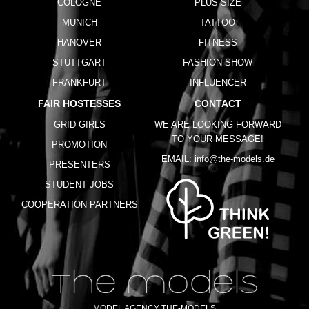
COLOGNE
PLUS SIZE
MUNICH
TATTOO
HANOVER
FITNESS
STUTTGART
FASHION SHOW
FRANKFURT
INFLUENCER
FAIR HOSTESSES
CONTACT
GRID GIRLS
WE ARE LOOKING FORWARD
TO YOUR MESSAGE!
PROMOTION
EMAIL:
info@the-models.de
PRESENTERS
STUDENT JOBS
COOPERATION PARTNERS
MODEL AGENCY THE-MODELS