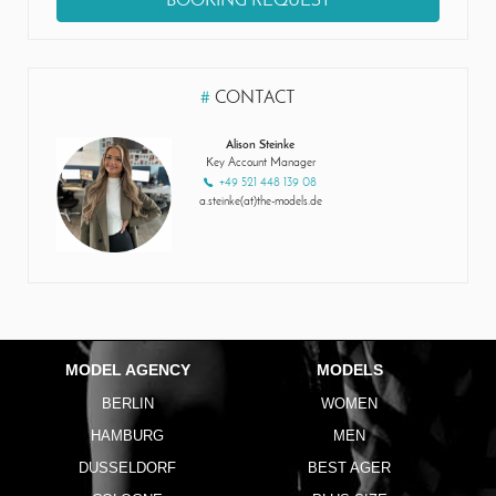
BOOKING REQUEST
#
CONTACT
Alison Steinke
Key Account Manager
+49 521 448 139 08
a.steinke(at)the-models.de
MODEL AGENCY
MODELS
BERLIN
WOMEN
HAMBURG
MEN
DUSSELDORF
BEST AGER