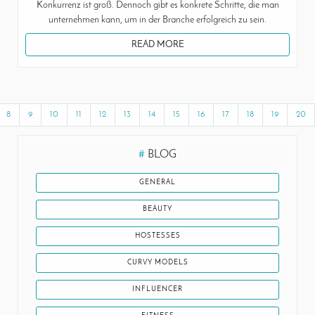
Konkurrenz ist groß. Dennoch gibt es konkrete Schritte, die man
unternehmen kann, um in der Branche erfolgreich zu sein.
READ MORE
8
9
10
11
12
13
14
15
16
17
18
19
20
#
BLOG
GENERAL
BEAUTY
HOSTESSES
CURVY MODELS
INFLUENCER