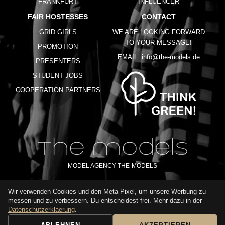
FRANKFURT
INFLUENCER
FAIR HOSTESSES
CONTACT
GRID GIRLS
WE ARE LOOKING FORWARD
TO YOUR MESSAGE!
PROMOTION
EMAIL:
info@the-models.de
PRESENTERS
STUDENT JOBS
COOPERATION PARTNERS
MODEL AGENCY THE-MODELS
Wir verwenden Cookies und den Meta-Pixel, um unsere Werbung zu
IMPRINT
GTC
PRIVACY POLICY
TERMS OF USE
FAQ
messen und zu verbessern. Du entscheidest frei. Mehr dazu in der
GLOSSARY
Datenschutzerklaerung
.