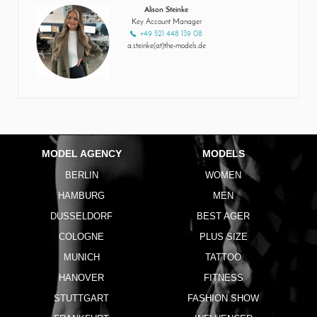
Alison Steinke
Key Account Manager
+49 521 448 139 08
a.steinke(at)the-models.de
MODEL AGENCY
MODELS
BERLIN
WOMEN
HAMBURG
MEN
DUSSELDORF
BEST AGER
COLOGNE
PLUS SIZE
MUNICH
TATTOO
HANOVER
FITNESS
STUTTGART
FASHION SHOW