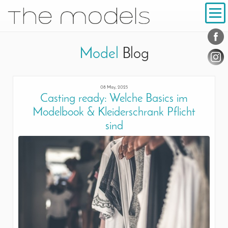
Inhalt
Navigation
Conta
Social
Model
Blog
08 May, 2025
Casting ready: Welche Basics im
Modelbook & Kleiderschrank Pflicht
sind