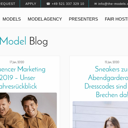
REQUEST
APPLY
☎ +49 521 337 329 10
✉ info@the-models.
MODELS
MODEL AGENCY
PRESENTERS
FAIR HOS
Model
Blog
17 Jan, 2020
15 Jan, 2020
luencer Marketing
Sneakers zu
2019 – Unser
Abendgardero
ahresrückblick
Dresscodes sin
Brechen da