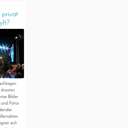
 privat
ylt?
aufstegen
e shooten
se Bilder
 und Fotos
lender.
illerndsten
igner sich