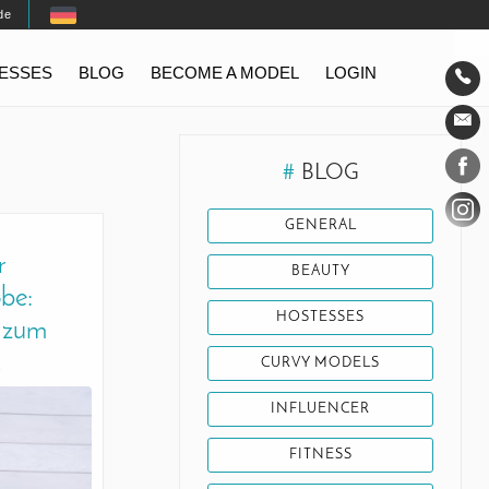
de
TESSES
BLOG
BECOME A MODEL
LOGIN
Conta
Social
#
BLOG
GENERAL
r
BEAUTY
be:
HOSTESSES
d zum
!
CURVY MODELS
INFLUENCER
FITNESS