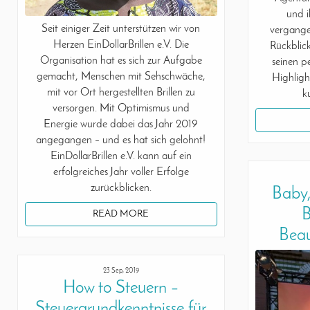
und 
Seit einiger Zeit unterstützen wir von
vergangen
Herzen EinDollarBrillen e.V. Die
Rückblick
Organisation hat es sich zur Aufgabe
seinen p
gemacht, Menschen mit Sehschwäche,
Highligh
mit vor Ort hergestellten Brillen zu
k
versorgen. Mit Optimismus und
Energie wurde dabei das Jahr 2019
angegangen – und es hat sich gelohnt!
EinDollarBrillen e.V. kann auf ein
erfolgreiches Jahr voller Erfolge
zurückblicken.
Baby,
B
READ MORE
Beau
23 Sep, 2019
How to Steuern –
Steuergrundkenntnisse für