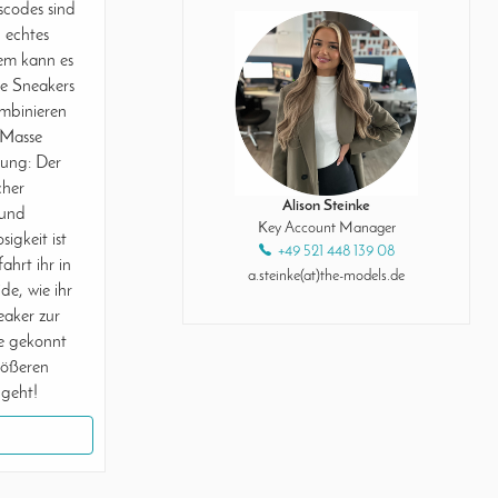
scodes sind
 echtes
em kann es
he Sneakers
ombinieren
 Masse
ung: Der
cher
Alison Steinke
 und
Key Account Manager
igkeit ist
+49 521 448 139 08
ahrt ihr in
a.steinke(at)the-models.de
e, wie ihr
aker zur
e gekonnt
rößeren
geht!