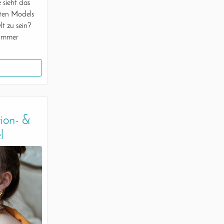
 sieht das
lten Models
lt zu sein?
 immer
ion- &
l