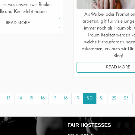
hier, was unsere zwei Booker
lle und Kim erlebt haben.
Als Werbe- oder Promotio
arbeiten, gilt für viele ju
READ MORE
immer noch als Traumjob. 
Traum Realität werden k
welche Herausforderungen
zukommen, erklären wir Dir
Blog!
READ MORE
13
14
15
16
17
18
19
20
21
22
23
FAIR HOSTESSES