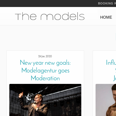
Inhalt
Navigation
BOOKING 
Navigation
HOME
29 Jan, 2020
New year new goals:
Inf
Modelagentur goes
Moderation
J