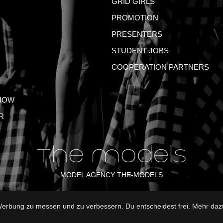
GRID GIRLS
PROMOTION
PRESENTERS
STUDENT JOBS
COOPERATION PARTNERS
HOW
R
MODEL AGENCY THE-MODELS
rbung zu messen und zu verbessern. Du entscheidest frei. Mehr dazu
NT
GTC
PRIVACY POLICY
TERMS OF USE
FAQ
GLO