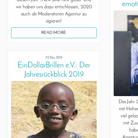
diesem Jahr „New year new goals“ und
emoti
wir haben uns dazu entschlossen, 2020
auch als Moderatoren Agentur zu
agieren!
READ MORE
03 Dec, 2019
EinDollarBrillen e.V.: Der
Jahresrückblick 2019
Das Jahr 
mit Höhen
viel gela
mit Zus
habe
Agentur