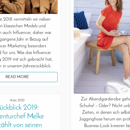
e 2018 vermitteln wir neben
en klassischen Models und
n auch Influencer, daher war
gangene Jahr in Bezug auf
encer Marketing besonders
 für uns. Was das Influencer
 2019 mit sich gebracht hat,
hr in unserem Jahresrückblick:
READ MORE
Zur Abendgarderobe geh
14 Jan, 2020
Schuhe! – Oder? Nicht unb
ückblick 2019:
Zeiten, in denen sich selbs
enturchef Melke
Jogginghose herum ein profe
zählt von seinen
Business-Look kreieren läs