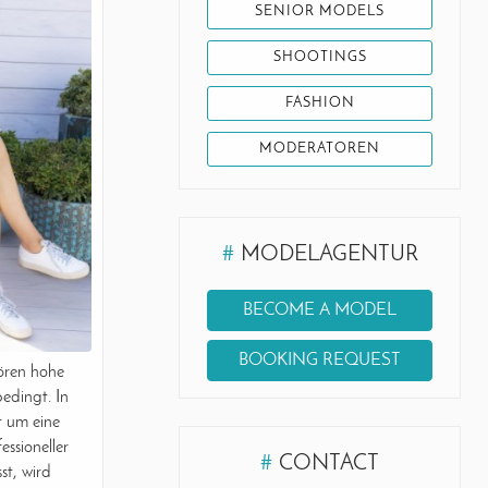
SENIOR MODELS
SHOOTINGS
FASHION
MODERATOREN
#
MODELAGENTUR
BECOME A MODEL
BOOKING REQUEST
ören hohe
edingt. In
t um eine
ssioneller
#
CONTACT
st, wird