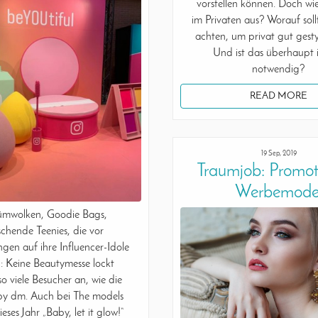
vorstellen können. Doch wie
im Privaten aus? Worauf sol
achten, um privat gut gesty
Und ist das überhaupt
notwendig?
READ MORE
19 Sep, 2019
Traumjob: Promot
Werbemode
ümwolken, Goodie Bags,
schende Teenies, die vor
gen auf ihre Influencer-Idole
: Keine Beautymesse lockt
 so viele Besucher an, wie die
 dm. Auch bei The models
ieses Jahr „Baby, let it glow!“