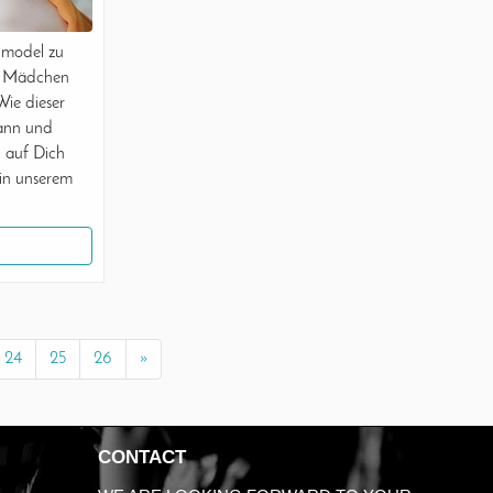
nmodel zu
nge Mädchen
Wie dieser
ann und
 auf Dich
 in unserem
24
25
26
»
CONTACT