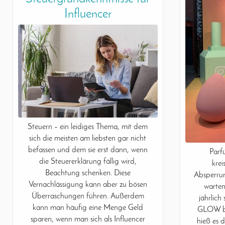
Influencer
Steuern – ein leidiges Thema, mit dem
sich die meisten am liebsten gar nicht
befassen und dem sie erst dann, wenn
Parf
die Steuererklärung fällig wird,
krei
Beachtung schenken. Diese
Absperrun
Vernachlässigung kann aber zu bösen
warten
Überraschungen führen. Außerdem
jährlich
kann man häufig eine Menge Geld
GLOW by
sparen, wenn man sich als Influencer
hieß es d