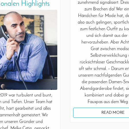
onalen Highlights
zunehmend signalisiert: Dres
zum Brechen da! Wer ein
Händchen für Mode hat, d
also auch gelingen, sportlic
zum festlichen Outfit zu k
und sich damit aus der
hervorzuheben. Aber Acht
Grat zwischen modis
Selbstverwirklichung
rücksichtsloser Geschmacklos
oft sehr schmal. – Darum erf
unserem nachfolgenden Guid
die passenden Damen-Sne
Abendgarderobe findet, si
2019 war turbulent und bunt,
kombiniert und dabei g
 und Tiefen. Unser Team hat
Fauxpas aus dem Weg 
cht, hart gearbeitet und alles
READ MORE
ammenhalt gemeistert. Wir
n unseren Gründer und
chef, Melke Cetin, gepackt