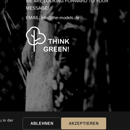
WE ARE LOOKING FORWARD TO YOUR
MESSAGE!
EMAIL:
info@the-models.de
 in der
SSARY
ABLEHNEN
AKZEPTIEREN