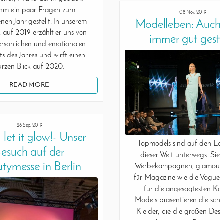
ihm ein paar Fragen zum
08 Nov, 2019
en Jahr gestellt. In unserem
Modelleben: Auch
 auf 2019 erzählt er uns von
immer gut gest
ersönlichen und emotionalen
ts des Jahres und wirft einen
urzen Blick auf 2020.
READ MORE
26 Sep, 2019
 let it glow!- Unser
Topmodels sind auf den L
esuch auf der
dieser Welt unterwegs. Si
tymesse in Berlin
Werbekampagnen, glamourö
für Magazine wie die Vogue
für die angesagtesten Ka
Models präsentieren die sch
Kleider, die die großen Des