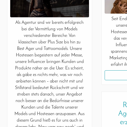
Seit End
Als Agentur sind wir bereits erfolgreich
unser
bei der Vermittlung von Models
Hostesse
verschiedenster Bereiche: Von
das ver
klassischen über Plus Size bis hin zu
Influ
Best Ager und Tattoomodels. Unsere
spannend
Hostessen begeistern auf jeder Messe,
Marketing
unsere Influencer bringen Kunden und
erfahrt i
Produkte näher an die User. Es scheint,
als gäbe es nichts mehr, was wir noch
anbieten können – aber nicht mit uns!
Stillstand bedeutet Rückschritt und wir
streben stets danach, unser Angebot
noch besser an die Bedürfnisse unserer
R
Kunden und die Talente unserer
Ag
Models und Hostessen anzupassen. Aus
diesem Grund hieß es für uns auch in
er