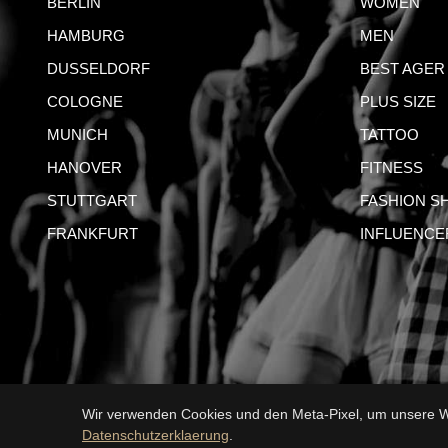
BERLIN
WOMEN
HAMBURG
MEN
DUSSELDORF
BEST AGER
COLOGNE
PLUS SIZE
MUNICH
TATTOO
HANOVER
FITNESS
STUTTGART
FASHION S
FRANKFURT
INFLUENCE
Wir verwenden Cookies und den Meta-Pixel, um unsere We
IMPRI
Datenschutzerklaerung
.