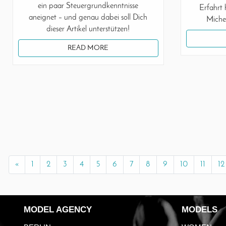
ein paar Steuergrundkenntnisse
Erfahrt 
aneignet – und genau dabei soll Dich
Miche
dieser Artikel unterstützen!
READ MORE
«
1
2
3
4
5
6
7
8
9
10
11
12
MODEL AGENCY
MODELS