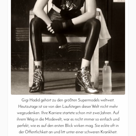
Gigi Hadid gehört zu den größten Supermodels weltweit.
Heutzutage ist sie von den Laufstegen dieser Welt nicht mehr
wegzudenken. Ihre Karriere startete schon mit zwei Jahren. Auf
ihrem Weg in die Modewelt, war es nicht immer so einfach und
perfekt, wie es auf den ersten Blick wirken mag. Sie eckte oft in
der Öffentlichkeit an und litt unter einer schweren Krankheit.