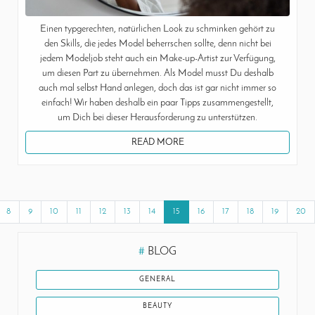
Einen typgerechten, natürlichen Look zu schminken gehört zu
den Skills, die jedes Model beherrschen sollte, denn nicht bei
jedem Modeljob steht auch ein Make-up-Artist zur Verfügung,
um diesen Part zu übernehmen. Als Model musst Du deshalb
auch mal selbst Hand anlegen, doch das ist gar nicht immer so
einfach! Wir haben deshalb ein paar Tipps zusammengestellt,
um Dich bei dieser Herausforderung zu unterstützen.
READ MORE
8
9
10
11
12
13
14
15
16
17
18
19
20
#
BLOG
GENERAL
BEAUTY