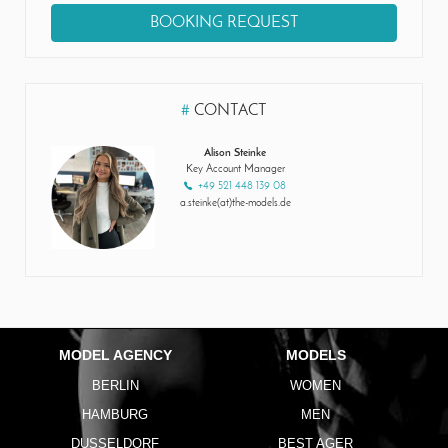
BOOKING REQUEST
#
CONTACT
Alison Steinke
Key Account Manager
+49 521 448 139 08
a.steinke(at)the-models.de
MODEL AGENCY
MODELS
BERLIN
WOMEN
HAMBURG
MEN
DUSSELDORF
BEST AGER