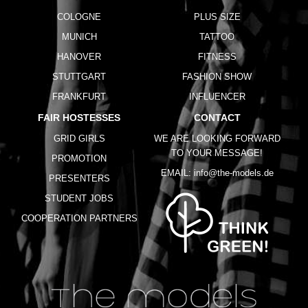
COLOGNE
PLUS SIZE
MUNICH
TATTOO
HANOVER
FITNESS
STUTTGART
FASHION SHOW
FRANKFURT
INFLUENCER
FAIR HOSTESSES
CONTACT
GRID GIRLS
WE ARE LOOKING FORWARD
TO YOUR MESSAGE!
PROMOTION
EMAIL:
info@the-models.de
PRESENTERS
STUDENT JOBS
COOPERATION PARTNERS