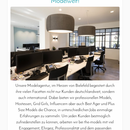
Modelwelt!
Unsere Modelagentur, im Herzen von Bielefeld begeistert durch
ihre vielen Facetten nicht nur Kunden deutschlandweit, sondern
auch international. Dabei bieten wir professionellen Models,
Hostessen, Grid Girls, Influencern aber auch Best Ager und Plus
Size Models die Chance, in unterschiedlichen Jobs einmalige
Erfahrungen zu sammeln. Um jeden Kunden bestmöglich
zufriedenstellen zu können, arbeiten wir bei the-models mit viel
Engagement, Ehrgeiz, Professionalität und dem passenden