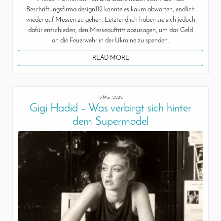
Beschriftungsfirma design112 konnte es kaum abwarten, endlich
wieder auf Messen zu gehen. Letztendlich haben sie sich jedoch
dafür entschieden, den Messeauftritt abzusagen, um das Geld
an die Feuerwehr in der Ukraine zu spenden.
READ MORE
15 Mar, 2022
Gigi Hadid – Was verbirgt sich hinter
dem Supermodel